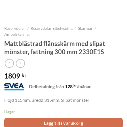
Reservdelar
/
Reservdelar Elbelysning
/
Skärmar
/
Ampelskärmar
Mattblästrad flänsskärm med slipat
mönster, fattning 300 mm 2330E1S
1809
kr
kr
Delbetalning från
128
/månad
Höjd 115mm, Bredd 315mm, Slipat mönster
I lager
Lägg till i varukorg