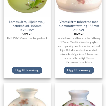
Lampskärm, Liljekonvalj,
Vestaskärm mönstrad med
handmålad, 155mm
blommotiv fattning 155mm
K25L15Y
2115VF
539
kr
869
kr
HxB 110x175mm, 3 motiv, guldkant
Vestaskärm med blom-motiv fattning
155 mm Munblåst överfångsglas
med opalvit yta och dekaliserad med
liljor. Dekaler kan blekas av stark
värme tex hög värme från sol om
lampan står i soligt fönster.
Karlskrona Lampfabrik
Lägg till i varukorg
Lägg till i varukorg