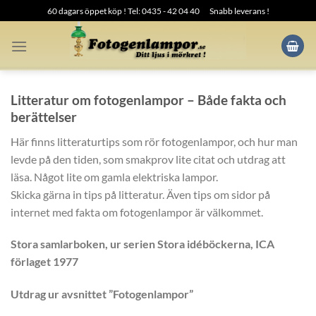
Skip
60 dagars öppet köp ! Tel: 0435 - 42 04 40
Snabb leverans !
to
content
Litteratur om fotogenlampor – Både fakta och
berättelser
Här finns litteraturtips som rör fotogenlampor, och hur man
levde på den tiden, som smakprov lite citat och utdrag att
läsa. Något lite om gamla elektriska lampor.
Skicka gärna in tips på litteratur. Även tips om sidor på
internet med fakta om fotogenlampor är välkommet.
Stora samlarboken, ur serien Stora idéböckerna, ICA
förlaget 1977
Utdrag ur avsnittet ”Fotogenlampor”