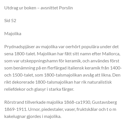
Utdrag ur boken – avsnittet Porslin
Sid 52
Majolika
Prydnadspjäser av majolika var oerhört populära under det
sena 1800-talet. Majolikan har fått sitt namn efter Mallorca,
som var utskeppningshamn för keramik, och användes först
som benämning på en flerfärgad italiensk keramik från 1400-
och 1500-talet, som 1800-talsmajolikan avsåg att likna. Den
rikt dekorerade 1800-talsmajolikan har rik naturalistisk
reliefdekor och glasyr i starka färger.
Rörstrand tillverkade majolika 1868-ca1930, Gustavsberg
1869-1911. Urnor, piedestaler, vaser, fruktskålar och t o m
kakelugnar gjordes i majolika.