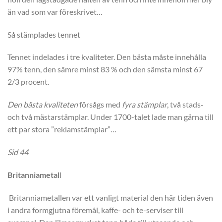
än vad som var föreskrivet…
Så stämplades tennet
Tennet indelades i tre kvaliteter. Den bästa måste innehålla
97% tenn, den sämre minst 83 % och den sämsta minst 67
2/3 procent.
Den bästa kvaliteten
försågs med
fyra stämplar
, två stads-
och två mästarstämplar. Under 1700-talet lade man gärna till
ett par stora ”reklamstämplar”…
Sid 44
Britanniametal
l
Britanniametallen var ett vanligt material den här tiden även
i andra formgjutna föremål, kaffe- och te-serviser till