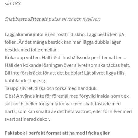
sid 183
Snabbaste sättet att putsa silver och nysilver:
Lägg aluminiumfolie i en rostfri diskho. Lägg besticken på
folien. Är det många bestick kan man lägga dubbla lager
bestick med folie emellan.
Koka upp vatten. Häll i ½ dl hushållssoda per liter vatten…
Häll den kokande lösningen över silvret som ska täckas helt.
Bli inte förskräckt för att det bubblar! Låt silvret ligga tills
bubblandet lagt sig.
Ta upp silvret, diska och torka med handduk.
Obs! Används inte för föremål med förgylld insida, som t ex
saltkar. Ej heller för gamla knivar med skaft fästade med
harts, som kan smälta av det heta vattnet, eller för silver med
svartpatinerad dekor.
Faktabok i perfekt format att ha med i ficka eller