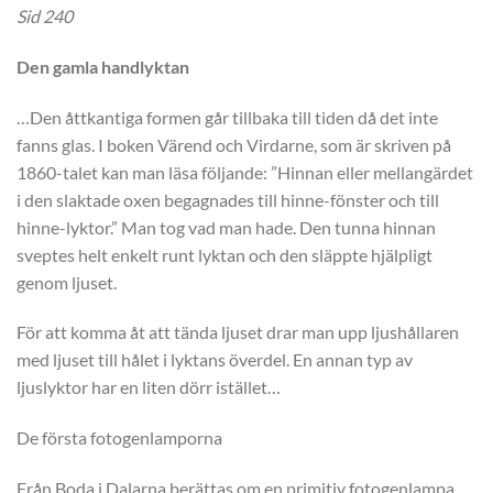
Sid 240
Den gamla handlyktan
…Den åttkantiga formen går tillbaka till tiden då det inte
fanns glas. I boken Värend och Virdarne, som är skriven på
1860-talet kan man läsa följande: ”Hinnan eller mellangärdet
i den slaktade oxen begagnades till hinne-fönster och till
hinne-lyktor.” Man tog vad man hade. Den tunna hinnan
sveptes helt enkelt runt lyktan och den släppte hjälpligt
genom ljuset.
För att komma åt att tända ljuset drar man upp ljushållaren
med ljuset till hålet i lyktans överdel. En annan typ av
ljuslyktor har en liten dörr istället…
De första fotogenlamporna
Från Boda i Dalarna berättas om en primitiv fotogenlampa