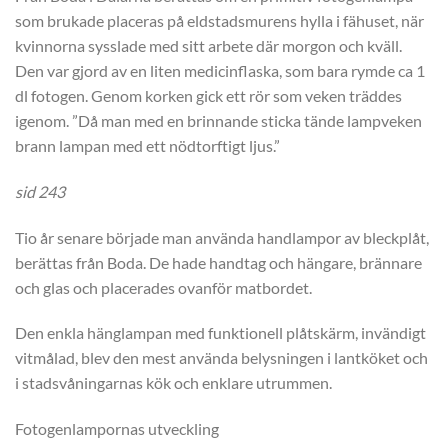
som brukade placeras på eldstadsmurens hylla i fähuset, när
kvinnorna sysslade med sitt arbete där morgon och kväll.
Den var gjord av en liten medicinflaska, som bara rymde ca 1
dl fotogen. Genom korken gick ett rör som veken träddes
igenom. ”Då man med en brinnande sticka tände lampveken
brann lampan med ett nödtorftigt ljus.”
sid 243
Tio år senare började man använda handlampor av bleckplåt,
berättas från Boda. De hade handtag och hängare, brännare
och glas och placerades ovanför matbordet.
Den enkla hänglampan med funktionell plåtskärm, invändigt
vitmålad, blev den mest använda belysningen i lantköket och
i stadsvåningarnas kök och enklare utrummen.
Fotogenlampornas utveckling