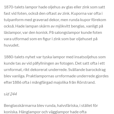
1870-talets lampor hade oljehus av glas eller zink som satt
fast vid foten, också den oftast av zink. Kuporna var ofta i
tulpanform med graverad dekor, men runda kupor förekom
också. Hade lampan skärm av mjökvitt benglas, vanligt på
läslampor, var den konisk. På salongslampor kunde foten
vara utformad som en figur i zink som bar oljehuset på
huvudet.
1880-talets nyhet var tyska lampor med insatsoljehus som
kunde tas av vid påfyllningen av fotogen. Det satt ofta i ett
urnformat, rikt dekorerat underrede. Svällande barockdrag
blev vanliga. Praktlampornas urnformade underrede gjordes
efter1886 ofta i mångfärgad majolika från Rörstrand.
s
id 244
Benglasskärmarna blev runda, halvsfäriska, i stället för
koniska. Hänglampor och vägglampor hade ofta