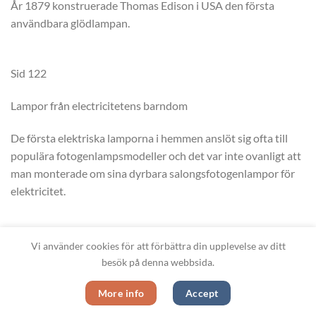
År 1879 konstruerade Thomas Edison i USA den första
användbara glödlampan.
Sid 122
Lampor från electricitetens barndom
De första elektriska lamporna i hemmen anslöt sig ofta till
populära fotogenlampsmodeller och det var inte ovanligt att
man monterade om sina dyrbara salongsfotogenlampor för
elektricitet.
sid 123
Vi använder cookies för att förbättra din upplevelse av ditt
En kombination av taklampa och arbetslampa var
besök på denna webbsida.
”skomakarlampan”, en enkel skärm av åt eller glas med vit
undersida som spred ljuset. Ofta var taklampan rummets
More info
Accept
enda ljuskälla. En finess var taklampan med en motvikt, som