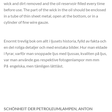
wick and dirt removed and the oil reservoir filled every time
before use. The part of the wick in the oil should be enclosed
in a tube of thin sheet metal, open at the bottom, or in a
cylinder of fine wire gauze.
Enormt trevlig bok om allt i ljusets historia, fylld av fakta och
en del roliga detaljer och med enstaka bilder. Hur man eldade
i fyrar, varför man snoppade ljus med ljussax, kvaliten på ljus,
var man använde gas respektive fotogenlampor mm mm
På engelska, men tämligen lättläst.
SCHÖNHEIT DER PETROLEUMLAMPEN, ANTON