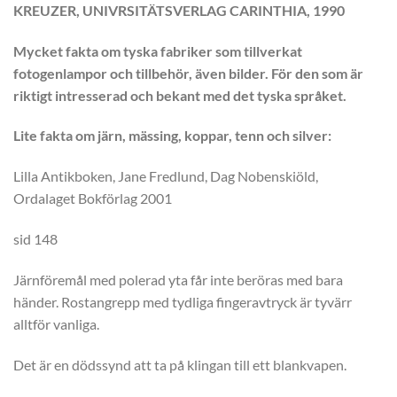
KREUZER, UNIVRSITÄTSVERLAG CARINTHIA, 1990
Mycket fakta om tyska fabriker som tillverkat
fotogenlampor och tillbehör, även bilder. För den som är
riktigt intresserad och bekant med det tyska språket.
Lite fakta om järn, mässing, koppar, tenn och silver:
Lilla Antikboken, Jane Fredlund, Dag Nobenskiöld,
Ordalaget Bokförlag 2001
sid 148
Järnföremål med polerad yta får inte beröras med bara
händer. Rostangrepp med tydliga fingeravtryck är tyvärr
alltför vanliga.
Det är en dödssynd att ta på klingan till ett blankvapen.