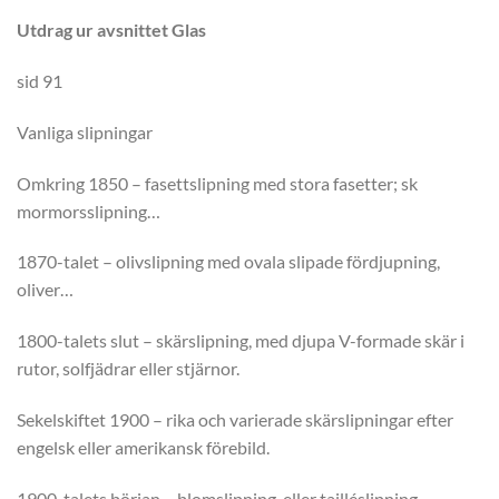
Utdrag ur avsnittet Glas
sid 91
Vanliga slipningar
Omkring 1850 – fasettslipning med stora fasetter; sk
mormorsslipning…
1870-talet – olivslipning med ovala slipade fördjupning,
oliver…
1800-talets slut – skärslipning, med djupa V-formade skär i
rutor, solfjädrar eller stjärnor.
Sekelskiftet 1900 – rika och varierade skärslipningar efter
engelsk eller amerikansk förebild.
1900-talets början – blomslipning, eller tailléslipning,