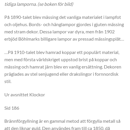
tidiga lamporna. (se boken för bild)
På 1890-talet blev mässing det vanliga materialet i lampfot
och oljehus. Bords- och hänglampor gjordes i gjuten mässing
med stram dekor. Dessa lampor var dyra, men från 1902
erbjöd Böhlmarks billigare lampor av pressad mässingsplåt…
…På 1910-talet blev hamrad koppar ett populärt material,
men med första världskriget uppstod brist på koppar och
mässing och hamrat järn blev en vanlig ersättning. Dekoren
präglades av stel senjugend eller drakslingor i fornnordisk
stil.
Ur avsnittet Klockor
Sid 186
Brännförgyllning är en gammal metod att förgylla metall så
att den liknar guld. Den användes fram till ca 1850, då