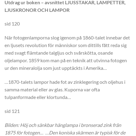
Utdrag ur boken – avsnittet LJUSSTAKAR, LAMPETTER,
LJUSKRONOR OCH LAMPOR
sid 120
När fotogenlamporna slog igenom på 1860-talet innebar det
en ljusets revolution för människor som dittills fått reda sig
med svagt flämtande talgljus och svårskötta, osande
oljelampor. 1859 kom man på en teknik att utvinna fotogen
ur den mineralolja som just upptäckts i Amerika…
…1870-talets lampor hade fot av zinklegering och oljehus i
samma material eller av glas. Kuporna var ofta
tulpanformade eller klortunda…
sid 121
Bilden: Höj och sänkbar hänglampa i bronserad zink från
1875 för fotogen… …Den koniska skärmen är typisk för de