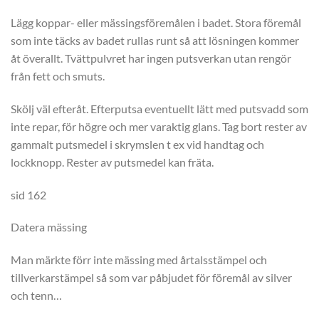
Lägg koppar- eller mässingsföremålen i badet. Stora föremål
som inte täcks av badet rullas runt så att lösningen kommer
åt överallt. Tvättpulvret har ingen putsverkan utan rengör
från fett och smuts.
Skölj väl efteråt. Efterputsa eventuellt lätt med putsvadd som
inte repar, för högre och mer varaktig glans. Tag bort rester av
gammalt putsmedel i skrymslen t ex vid handtag och
lockknopp. Rester av putsmedel kan fräta.
sid 162
Datera mässing
Man märkte förr inte mässing med årtalsstämpel och
tillverkarstämpel så som var påbjudet för föremål av silver
och tenn…