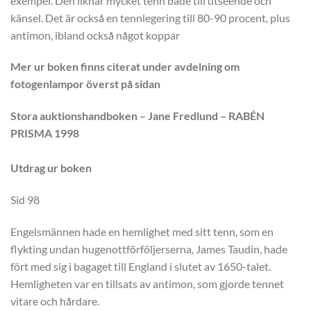
exempel. Den liknar mycket tenn både till utseende och
känsel. Det är också en tennlegering till 80-90 procent, plus
antimon, ibland också något koppar
Mer ur boken finns citerat under avdelning om
fotogenlampor överst på sidan
Stora auktionshandboken – Jane Fredlund – RABÉN
PRISMA 1998
Utdrag ur boken
Sid 98
Engelsmännen hade en hemlighet med sitt tenn, som en
flykting undan hugenottförföljerserna, James Taudin, hade
fört med sig i bagaget till England i slutet av 1650-talet.
Hemligheten var en tillsats av antimon, som gjorde tennet
vitare och hårdare.