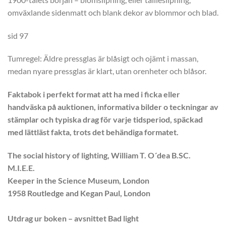
omväxlande sidenmatt och blank dekor av blommor och blad.
sid 97
Tumregel: Äldre pressglas är blåsigt och ojämt i massan,
medan nyare pressglas är klart, utan orenheter och blåsor.
Faktabok i perfekt format att ha med i ficka eller
handväska på auktionen, informativa bilder o teckningar av
stämplar och typiska drag för varje tidsperiod, späckad
med lättläst fakta, trots det behändiga formatet.
The social history of lighting, William T. O´dea B.SC.
M.I.E.E.
Keeper in the Science Museum, London
1958 Routledge and Kegan Paul, London
Utdrag ur boken – avsnittet Bad light