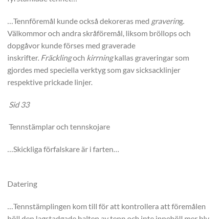
…Tennföremål kunde också dekoreras med
graverin
g.
Välkommor och andra skråföremål, liksom bröllops och
dopgåvor kunde förses med graverade
inskrifter.
Fräckling
och
kirrning
kallas graveringar som
gjordes med speciella verktyg som gav sicksacklinjer
respektive prickade linjer.
Sid 33
Tennstämplar och tennskojare
…Skickliga förfalskare är i farten…
Datering
…Tennstämplingen kom till för att kontrollera att föremålen
höll den lagstadgade halten av tenn och inte innehöll mer bly