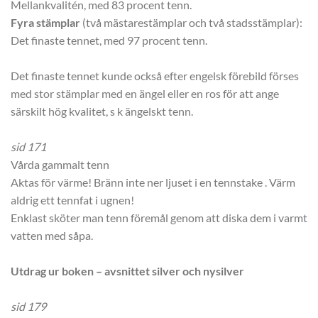
Mellankvalitén, med 83 procent tenn.
Fyra stämplar
(två mästarestämplar och två stadsstämplar):
Det finaste tennet, med 97 procent tenn.
Det finaste tennet kunde också efter engelsk förebild förses
med stor stämplar med en ängel eller en ros för att ange
särskilt hög kvalitet, s k ängelskt tenn.
sid 171
Vårda gammalt tenn
Aktas för värme! Bränn inte ner ljuset i en tennstake . Värm
aldrig ett tennfat i ugnen!
Enklast sköter man tenn föremål genom att diska dem i varmt
vatten med såpa.
Utdrag ur boken – avsnittet silver och nysilver
sid 179