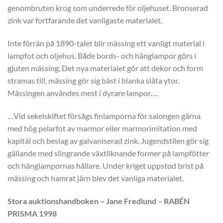
genombruten krog som underrede för oljehuset. Bronserad
zink var fortfarande det vanligaste materialet.
Inte förrän på 1890-talet blir mässing ett vanligt material i
lampfot och oljehus. Både bords- och hänglampor görs i
gjuten mässing, Det nya materialet gör att dekor och form
stramas till, mässing gör sig bäst i blanka släta ytor.
Mässingen användes mest i dyrare lampor….
…Vid sekelskiftet försågs finlamporna för salongen gärna
med hög pelarfot av marmor eller marmorimitation med
kapitäl och beslag av galvaniserad zink. Jugendstilen gör sig
gällande med slingrande växtliknande former på lampfötter
och hänglampornas hållare. Under kriget uppstod brist på
mässing och hamrat järn blev det vanliga materialet.
Stora auktionshandboken – Jane Fredlund – RABÉN
PRISMA 1998