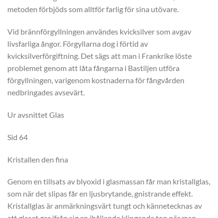
metoden förbjöds som alltför farlig för sina utövare.
Vid brännförgyllningen användes kvicksilver som avgav
livsfarliga ångor. Förgyllarna dog i förtid av
kvicksilverförgiftning. Det sägs att man i Frankrike löste
problemet genom att låta fångarna i Bastiljen utföra
förgyllningen, varigenom kostnaderna för fångvården
nedbringades avsevärt.
Ur avsnittet Glas
Sid 64
Kristallen den fina
Genom en tillsats av blyoxid i glasmassan får man kristallglas,
som när det slipas får en ljusbrytande, gnistrande effekt.
Kristallglas är anmärkningsvärt tungt och kännetecknas av
att glaset ger ifrån sig en ihållande klingande ton när man