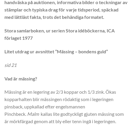
handväska på auktionen, informativa bilder o teckningar av
stämplar och typiska drag för varje tidsperiod, späckad
med lättläst fakta, trots det behändiga formatet.
Stora samlarboken, ur serien Stora idéböckerna, ICA
förlaget 1977
Litet utdrag ur avsnittet ”Mässing – bondens guld”
sid 21
Vad är mässing?
Mässing är en legering av 2/3 koppar och 1/3 zink. Ökas
kopparhalten blir mässingen rödaktig som i legeringen
pinsback, uppkallad efter engelsmannen
Pinchbeck.
Malm
kallas lite godtyckligt gjuten mässing som
är mörkfärgad genom att bly eller tenn ingå i legeringen.