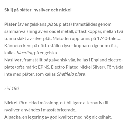
Skilj på pläter, nysilver och nickel
Pläter
(av engelskans
plate
, platta) framställdes genom
sammanvalsning av en oädel metall, oftast koppar, mellan två
tunna skikt av silverplåt. Metoden uppfanns på 1740-talet…
Kännetecken: på nötta ställen lyser kopparen igenom rött,
kallas
bleeding
på engelska.
Nysilver
, framställt på galvanisk väg, kallas i England electro-
plate (ofta märkt EPNS, Electro Plated Nickel Silver). Förväxla
inte med pläter, som kallas
Sheffield plate
.
sid 180
Nickel
, förnicklad mässinng, ett billigare alternativ till
nysilver, användes i massfabricerade…
Alpacka
, en legering av god kvalitet med hög nickelhalt.