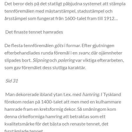
Det beror dels på det statligt påbjudna systemet att stämpla
tennföremålen med mästarstämpel, stadsstämpel och
årsstämpel som fungerat från 1600-talet fram till 1912…
Det finaste tennet hamrades
De flesta tennföremålen
göts
i formar. Efter gjutningen
efterbehandlades runda föremål i en
svarv
, där ojämnheter
slipades bort.
Slipning
och
polering
var viktiga efterarbeten,
som gav föremålet dess slutliga karaktär.
Sid 31
Man dekorerade ibland ytan t.ex. med
hamring
. I Tyskland
förekom redan på 1400-talet att men med en kulhammare
hamrade fram en kretsformig dekor. Så småningom kom
denna cirkelformiga hamring att betraktas som ett
kvalitetsmärke för det bästa och renaste tennet, det
fyrstämlade tennet…