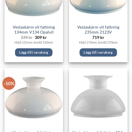
Vestaskärm vit fattning
Vestaskärm vit fattning
134mm V134 Opalvit
235mm 2123V
Det
Det
339
kr
309
kr
719
kr
ursprungliga
nuvarande
Höjd 125mm, bredd 150mm
Höjd 170mm, bredd 270mm
priset
priset
var:
är:
339 kr.
309 kr.
Lägg till i varukorg
Lägg till i varukorg
-10%