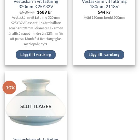
Vestaskärm vit fattning
Vestaskärm vit fattning
320mm K25Y32V
180mm 2118V
Det
Det
1989
kr
1689
kr
544
kr
ursprungliga
nuvarande
Vestaskärm vit fattning 320 mm
Höjd 130mm, bredd 200mm
priset
priset
K25Y32V Passar till skärmhållare
var:
är:
1989 kr.
1689 kr.
som har 320 mm i diameter, skärmen
är alltså något mindre än 320 mm för
att passa. Munblåst överfångsglas
med opalvit yta
Lägg till i varukorg
Lägg till i varukorg
-10%
SLUT I LAGER
Vestaskärm vit fattning