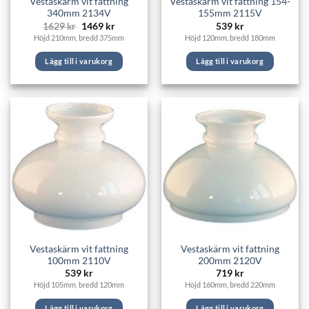
Vestaskärm vit fattning
Vestaskärm vit fattning 154-
340mm 2134V
155mm 2115V
Det
Det
1629
kr
1469
kr
539
kr
ursprungliga
nuvarande
Höjd 210mm, bredd 375mm
Höjd 120mm, bredd 180mm
priset
priset
var:
är:
1629 kr.
1469 kr.
Lägg till i varukorg
Lägg till i varukorg
Vestaskärm vit fattning
Vestaskärm vit fattning
100mm 2110V
200mm 2120V
539
kr
719
kr
Höjd 105mm, bredd 120mm
Höjd 160mm, bredd 220mm
Lägg till i varukorg
Lägg till i varukorg