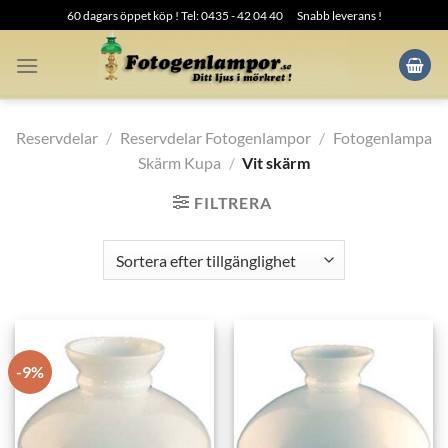
Skip
60 dagars öppet köp ! Tel: 0435 - 42 04 40
Snabb leverans !
to
content
Reservdelar
/
Reservdelar Fotogenlampor
/
Fotogenlampa
Skärm Kupa
/
Vit skärm
FILTRERA
-9%