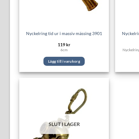
Nyckelring tid ur i massiv mässing 3901
Nyckelri
119
kr
6cm
Nyckelring
Lägg till i varukorg
SLUT I LAGER