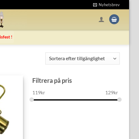
Nyhetsbrev
isfest !
Filtrera på pris
119
kr
129
kr