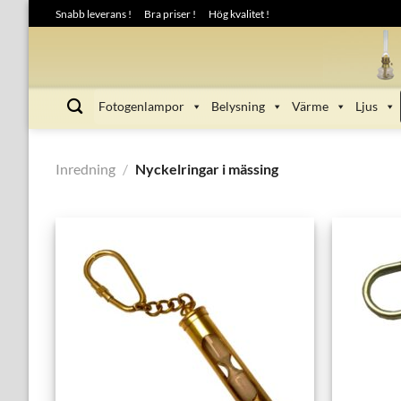
Skip
Snabb leverans !
Bra priser !
Hög kvalitet !
to
content
Fotogenlampor
Belysning
Värme
Ljus
Inredning
/
Nyckelringar i mässing