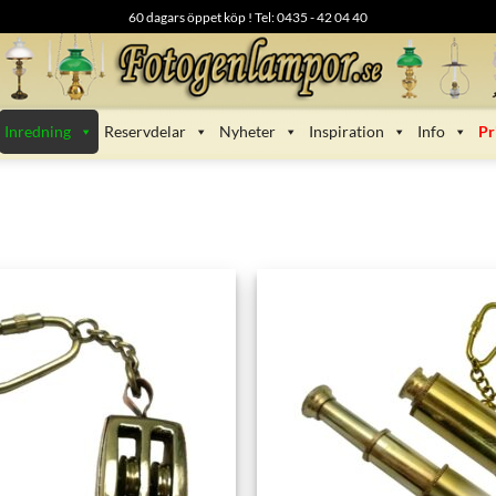
60 dagars öppet köp ! Tel: 0435 - 42 04 40
Inredning
Reservdelar
Nyheter
Inspiration
Info
Pr