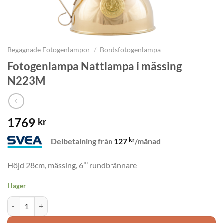
Begagnade Fotogenlampor
/
Bordsfotogenlampa
Fotogenlampa Nattlampa i mässing
N223M
1769
kr
kr
Delbetalning från
127
/månad
Höjd 28cm, mässing, 6’’’ rundbrännare
I lager
Fotogenlampa Nattlampa i mässing N223M mängd