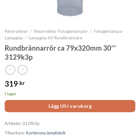
Reservdelar
/
Reservdelar Fotogenlampor
/
Fotogenlampa -
Lampglas
/
Lampglas till Rundbrännare
Rundbrännarrör ca 79x320mm 30’’’
3129k3p
319
kr
I lager
Lägg till i varukorg
Artikelnr:
3129k3p
Tillverkare:
Karlskrona lampfabrik