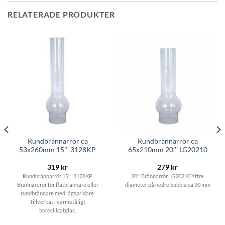
RELATERADE PRODUKTER
Rundbrännarrör ca
Rundbrännarrör ca
53x260mm 15’’’ 3128KP
65x210mm 20’’’ LG20210
319
kr
279
kr
Rundbrännarrör 15’’’ 3128KP
20’’’ Brännarrör.LG20210 Yttre
Brännarerör för flatbrännare eller
diameter på nedre bubbla ca 90 mm
rundbrännare med lågspridare.
Tillverkat i värmetåligt
borosilicatglas.