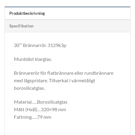
Produktbeskrivning
Specifikation
30’’’ Brännarrör. 3129k3p
Munblåst klarglas.
Brännarerör för flatbrännare eller rundbrännare
med lågspridare. Tillverkat i värmetåligt
borosilicatglas.
Material…..Borosilicatglas
Mått (HxB)…320×98 mm
Fattning…..79 mm