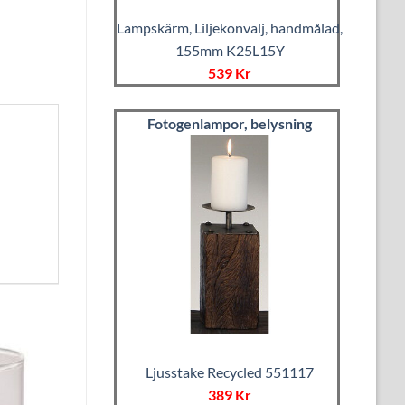
Lampskärm, Liljekonvalj, handmålad,
155mm K25L15Y
539 Kr
Fotogenlampor, belysning
Ljusstake Recycled 551117
389 Kr