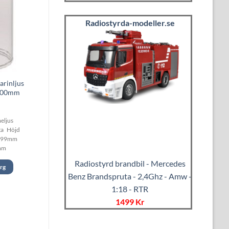
Radiostyrda-modeller.se
arinljus
X200mm
eljus
kta Höjd
v 99mm
mm
Radiostyrd brandbil - Mercedes
org
Benz Brandspruta - 2,4Ghz - Amw -
1:18 - RTR
1499 Kr