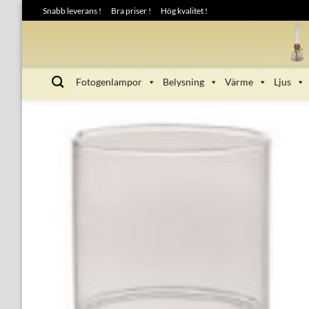
Skip
Snabb leverans !
Bra priser !
Hög kvalitet !
to
content
Fotogenlampor
Belysning
Värme
Ljus