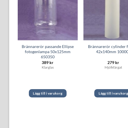
r
Brännarerör passande Ellipse
Brännarerör cylinder f
2G
fotogenlampa 50x125mm
42x140mm 1000
650350
389
kr
279
kr
Klarglas
Mjölkfärgat
Lägg till i varukorg
Lägg till i varukor