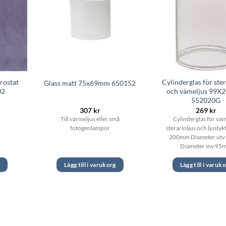
rostat
Cylinderglas för ster
Glass matt 75x69mm 650152
02
och vämeljus 99
552020G
307
kr
269
kr
Till värmeljus eller små
Cylinderglas för väm
fotogenlampor
sterarinljus och ljusly
200mm Diameter ut
Diameter inv 95
g
Lägg till i varukorg
Lägg till i varuk