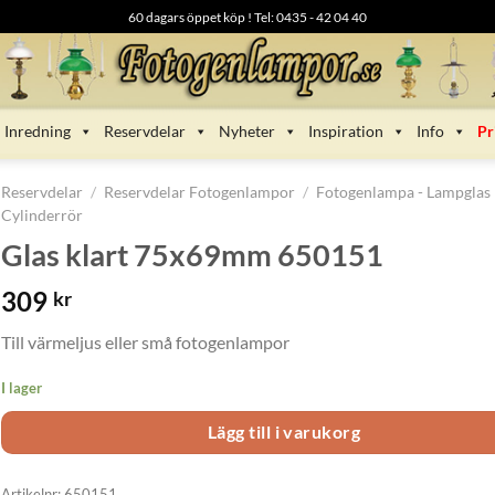
60 dagars öppet köp ! Tel: 0435 - 42 04 40
Inredning
Reservdelar
Nyheter
Inspiration
Info
Pr
Reservdelar
/
Reservdelar Fotogenlampor
/
Fotogenlampa - Lampglas
Cylinderrör
Glas klart 75x69mm 650151
309
kr
Till värmeljus eller små fotogenlampor
I lager
Lägg till i varukorg
Artikelnr:
650151