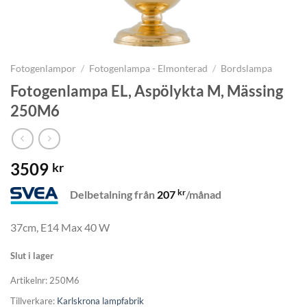
Fotogenlampor
/
Fotogenlampa - Elmonterad
/
Bordslampa
Fotogenlampa EL, Aspölykta M, Mässing
250M6
3509
kr
kr
Delbetalning från
207
/månad
37cm, E14 Max 40 W
Slut i lager
Artikelnr:
250M6
Tillverkare:
Karlskrona lampfabrik