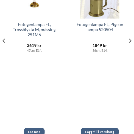
Fotogenlampa EL,
Fotogenlampa EL, Pigeon
Trossölykta M, mässing
lampa 520504
251M6
3619
kr
1849
kr
de
47cm, E14.
36cm, E14.
Läs mer
Lägg till i varukorg