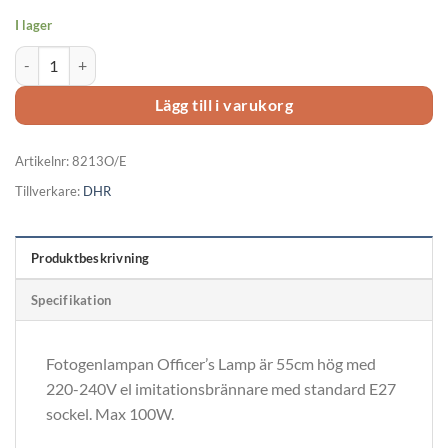
I lager
Fotogenlampa EL, Officer’s Lamp 8213O/E mängd
Lägg till i varukorg
Artikelnr:
8213O/E
Tillverkare:
DHR
Produktbeskrivning
Specifikation
Fotogenlampan Officer’s Lamp är 55cm hög med
220-240V el imitationsbrännare med standard E27
sockel. Max 100W.