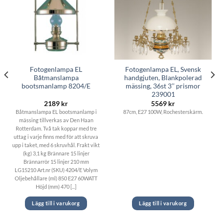
Fotogenlampa EL
Fotogenlampa EL, Svensk
Båtmanslampa
handgjuten, Blankpolerad
bootsmanlamp 8204/E
mässing, 36st 3’’ prismor
239001
2189
kr
5569
kr
Båtmanslampa EL bootsmanlamp i
87cm, E27 100W, Rochesterskärm.
mässing tillverkas av Den Haan
Rotterdam. Två tak koppar med tre
uttag i varje finns med för att skruva
upp i taket, med 6 skruvhål. Frakt vikt
(kg) 3,1 kg Brännare 15 linjer
Brännarrör 15 linjer 210 mm
LG15210 Art.nr (SKU) 4204/E Volym
Oljebehållare (ml) 850 E27 60WATT
Höjd (mm) 470 [...]
Lägg till i varukorg
Lägg till i varukorg