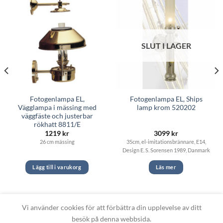
SLUT I LAGER
Fotogenlampa EL,
Fotogenlampa EL, Ships
Vägglampa i mässing med
lamp krom 520202
väggfäste och justerbar
rökhatt 8811/E
1219
kr
3099
kr
26 cm mässing
35cm, el-imitationsbrännare, E14,
Design E. S. Sorensen 1989, Danmark
Lägg till i varukorg
Läs mer
Vi använder cookies för att förbättra din upplevelse av ditt
besök på denna webbsida.