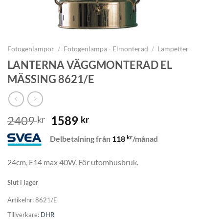
Fotogenlampor
/
Fotogenlampa - Elmonterad
/
Lampetter
LANTERNA VÄGGMONTERAD EL
MÄSSING 8621/E
Det
Det
2409
1589
kr
kr
ursprungliga
nuvarande
kr
Delbetalning från
118
/månad
priset
priset
var:
är:
24cm, E14 max 40W. För utomhusbruk.
2409 kr.
1589 kr.
Slut i lager
Artikelnr:
8621/E
Tillverkare:
DHR