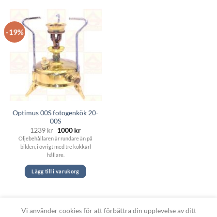
-19%
Optimus 00S fotogenkök 20-
00S
Det
Det
1239
kr
1000
kr
ursprungliga
nuvarande
Oljebehållaren är rundare än på
priset
priset
bilden, i övrigt med tre kokkärl
var:
är:
1239 kr.
1000 kr.
hållare.
Lägg till i varukorg
Vi använder cookies för att förbättra din upplevelse av ditt