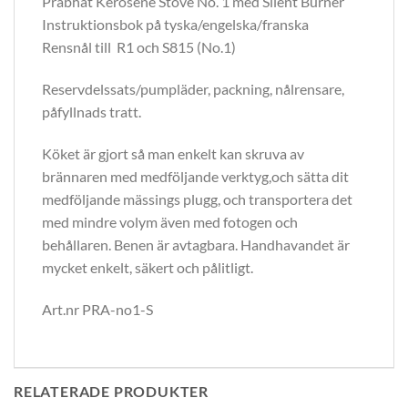
Prabhat Kerosene Stove No. 1 med Silent Burner
Instruktionsbok på tyska/engelska/franska
Rensnål till R1 och S815 (No.1)
Reservdelssats/pumpläder, packning, nålrensare,
påfyllnads tratt.
Köket är gjort så man enkelt kan skruva av
brännaren med medföljande verktyg,och sätta dit
medföljande mässings plugg, och transportera det
med mindre volym även med fotogen och
behållaren. Benen är avtagbara. Handhavandet är
mycket enkelt, säkert och pålitligt.
Art.nr PRA-no1-S
RELATERADE PRODUKTER