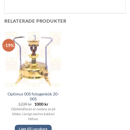
RELATERADE PRODUKTER
-19%
Optimus 00S fotogenkök 20-
00S
Det
Det
1239
kr
1000
kr
ursprungliga
nuvarande
Oljebehållaren är rundare än på
priset
priset
bilden, i övrigt med tre kokkärl
var:
är:
1239 kr.
1000 kr.
hållare.
Lägg till i varukorg