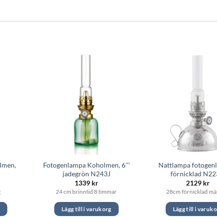
lmen,
Fotogenlampa Koholmen, 6’’’
Nattlampa fotogen
jadegrön N243J
förnicklad N2
1339
kr
2129
kr
g
24 cm brinntid 8 timmar
28cm förnicklad mä
g
Lägg till i varukorg
Lägg till i varuk