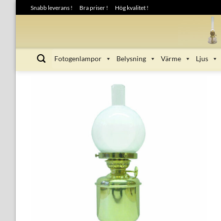
Skip
Snabb leverans !
Bra priser !
Hög kvalitet !
to
content
Fotogenlampor
Belysning
Värme
Ljus