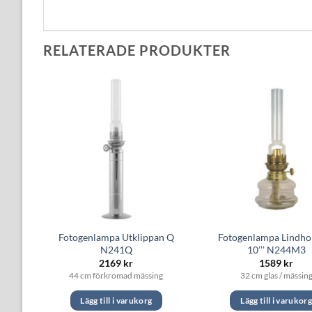
RELATERADE PRODUKTER
6’’’
Fotogenlampa Utklippan Q
Fotogenlampa Lindho
N241Q
10’’’ N244M3
2169
kr
1589
kr
r
44 cm förkromad mässing
32 cm glas / mässin
Lägg till i varukorg
Lägg till i varukor