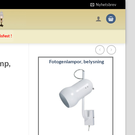
Nyhetsbrev
isfest !
mp,
Fotogenlampor, belysning