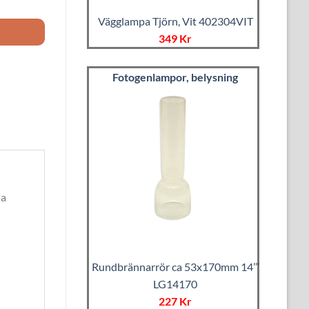
Vägglampa Tjörn, Vit 402304VIT
349 Kr
Fotogenlampor, belysning
na
Rundbrännarrör ca 53x170mm 14’’’
LG14170
227 Kr