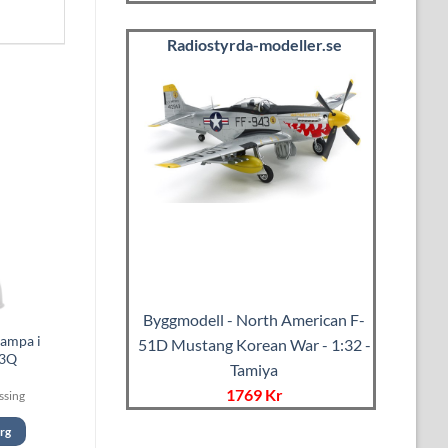
Radiostyrda-modeller.se
Byggmodell - North American F-
lampa i
51D Mustang Korean War - 1:32 -
23Q
Tamiya
1769 Kr
ssing
org