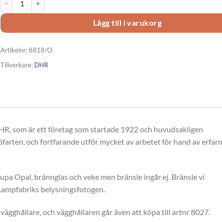
Lägg till i varukorg
Artikelnr:
8818/O
Tillverkare:
DHR
HR, som är ett företag som startade 1922 och huvudsakligen
sjöfarten, och fortfarande utför mycket av arbetet för hand av erfar
pa Opal, brännglas och veke men bränsle ingår ej. Bränsle vi
Lampfabriks belysningsfotogen.
ghållare, och vägghållaren går även att köpa till artnr 8027.