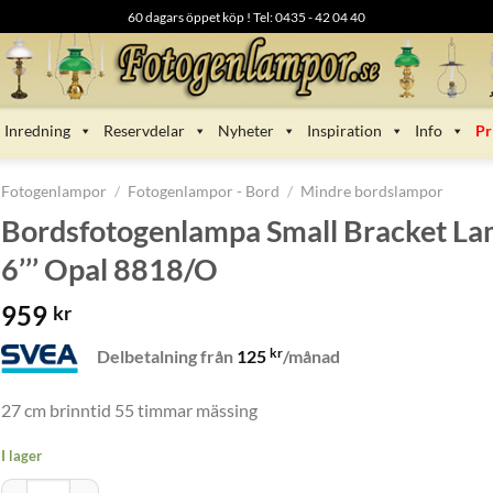
60 dagars öppet köp ! Tel: 0435 - 42 04 40
Inredning
Reservdelar
Nyheter
Inspiration
Info
Pr
Fotogenlampor
/
Fotogenlampor - Bord
/
Mindre bordslampor
Bordsfotogenlampa Small Bracket La
6’’’ Opal 8818/O
959
kr
kr
Delbetalning från
125
/månad
27 cm brinntid 55 timmar mässing
I lager
Bordsfotogenlampa Small Bracket Lamp, 6’’’ Opal 8818/O mängd