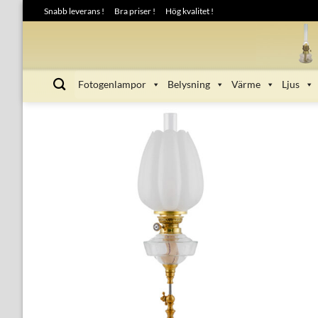
Skip
Snabb leverans !
Bra priser !
Hög kvalitet !
to
content
Fotogenlampor
Belysning
Värme
Ljus