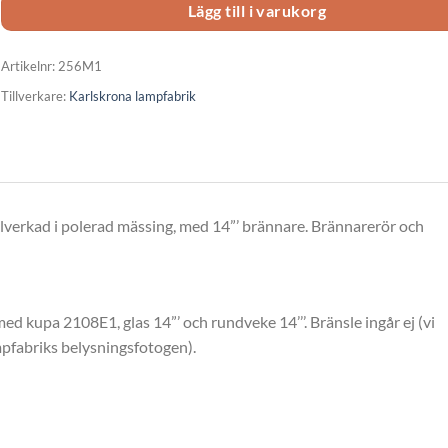
Lägg till i varukorg
Artikelnr:
256M1
Tillverkare:
Karlskrona lampfabrik
lverkad i polerad mässing, med 14”’ brännare. Brännarerör och
kupa 2108E1, glas 14”’ och rundveke 14’’’. Bränsle ingår ej (vi
pfabriks belysningsfotogen).