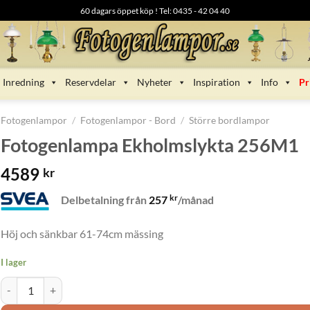
60 dagars öppet köp ! Tel: 0435 - 42 04 40
Inredning
Reservdelar
Nyheter
Inspiration
Info
Pr
Fotogenlampor
/
Fotogenlampor - Bord
/
Större bordlampor
Fotogenlampa Ekholmslykta 256M1
4589
kr
kr
Delbetalning från
257
/månad
Höj och sänkbar 61-74cm mässing
I lager
Fotogenlampa Ekholmslykta 256M1 mängd