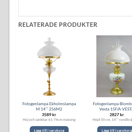
RELATERADE PRODUKTER
lmen
Fotogenlampa Ekholmslampa
Fotogenlampa Blomb
47C
M 14’’’ 256M2
Vesta 15F/A VES
et
3589
kr
2827
kr
iga
uvarande
r
Höj och sänkbar 61-74cm mässing
Höjd 50 cm, 14’’’ rundbr
riset
:
969 kr.
Lägg till i varukorg
Lägg till i varukor