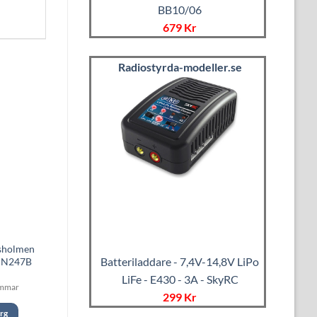
BB10/06
679 Kr
Radiostyrda-modeller.se
sholmen
Batteriladdare - 7,4V-14,8V LiPo
g N247B
LiFe - E430 - 3A - SkyRC
immar
299 Kr
org