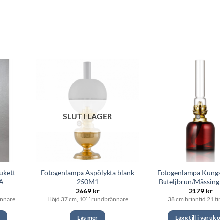
SLUT I LAGER
ukett
Fotogenlampa Aspölykta blank
Fotogenlampa Kung
TA
250M1
Buteljbrun/Mässin
2669
kr
2179
kr
ännare
Höjd 37 cm, 10’’’ rundbrännare
38 cm brinntid 21 t
g
Läs mer
Lägg till i varuk