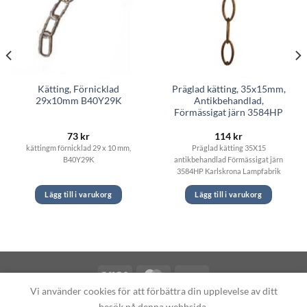
Kätting, Förnicklad
Präglad kätting, 35x15mm,
29x10mm B40Y29K
Antikbehandlad,
Förmässigat järn 3584HP
73
kr
114
kr
kättingm förnicklad 29 x 10 mm,
Präglad kätting 35X15
B40Y29K
antikbehandlad Förmässigat järn
3584HP Karlskrona Lampfabrik
Lägg till i varukorg
Lägg till i varukorg
Vi använder cookies för att förbättra din upplevelse av ditt
Copyright 2026 ©
Fotogenlampor.se
besök på denna webbsida.