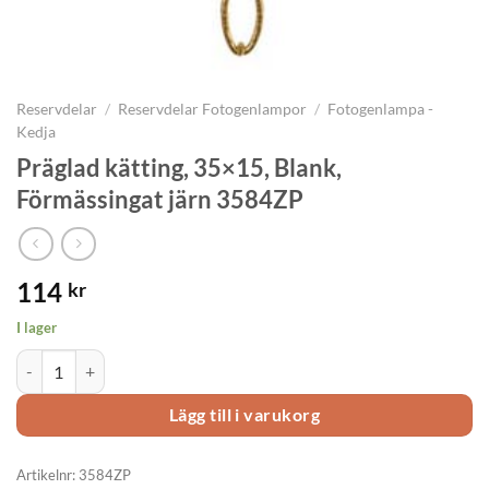
Reservdelar
/
Reservdelar Fotogenlampor
/
Fotogenlampa -
Kedja
Präglad kätting, 35×15, Blank,
Förmässingat järn 3584ZP
114
kr
I lager
Präglad kätting, 35x15, Blank, Förmässingat järn 3584ZP mängd
Lägg till i varukorg
Artikelnr:
3584ZP