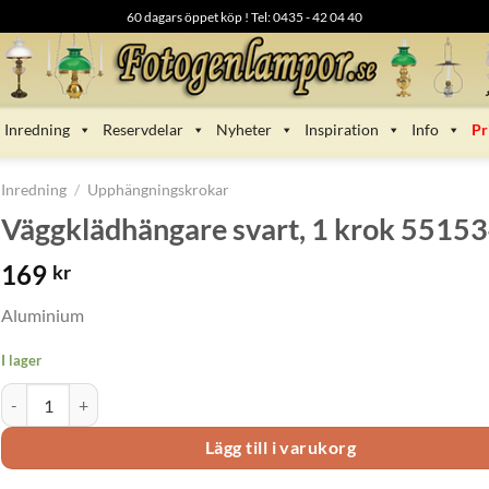
60 dagars öppet köp ! Tel: 0435 - 42 04 40
Inredning
Reservdelar
Nyheter
Inspiration
Info
Pr
Inredning
/
Upphängningskrokar
Väggklädhängare svart, 1 krok 5515
169
kr
Aluminium
I lager
Väggklädhängare svart, 1 krok 551534 mängd
Lägg till i varukorg