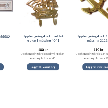
Upphängningskrok med två
Upphängningskrok 1 
 555502
krokar i mässing 4041
mässing 2123
et
180
kr
110
kr
gliga
uvarande
Upphängningskrok med två krokar i
Upphängningskrok 1 ankar
riset
mässing Art.nr 4041
mässing. Art.nr 21
r:
19 kr.
g
Lägg till i varukorg
Lägg till i varuk