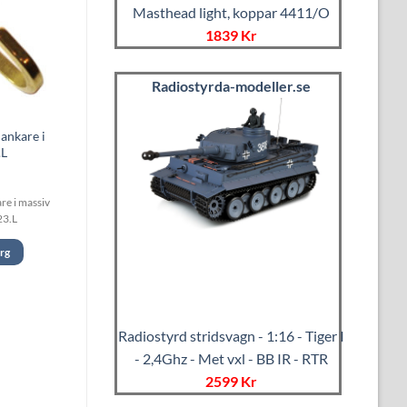
Masthead light, koppar 4411/O
1839 Kr
Radiostyrda-modeller.se
ankare i
.L
e i massiv
23.L
org
Radiostyrd stridsvagn - 1:16 - Tiger I
- 2,4Ghz - Met vxl - BB IR - RTR
2599 Kr