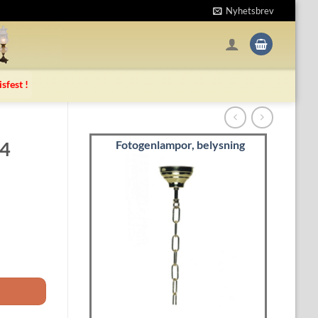
Nyhetsbrev
isfest !
34
Fotogenlampor, belysning