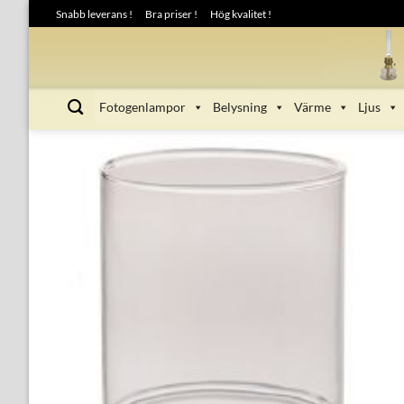
Skip
Snabb leverans !
Bra priser !
Hög kvalitet !
to
content
Fotogenlampor
Belysning
Värme
Ljus