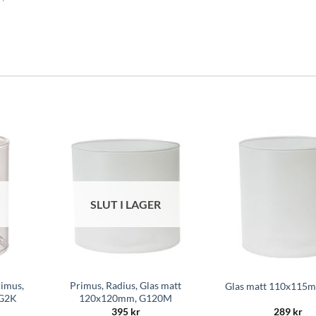
SLUT I LAGER
rimus,
Primus, Radius, Glas matt
Glas matt 110x115
 G2K
120x120mm, G120M
395
kr
289
kr