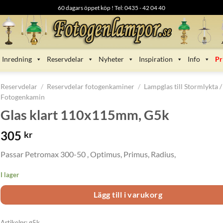
60 dagars öppet köp ! Tel: 0435 - 42 04 40
Inredning
Reservdelar
Nyheter
Inspiration
Info
Pr
Reservdelar
/
Reservdelar fotogenkaminer
/
Lampglas till Stormlykta /
Fotogenkamin
Glas klart 110x115mm, G5k
305
kr
Passar Petromax 300-50 , Optimus, Primus, Radius,
I lager
Lägg till i varukorg
Artikelnr:
g5k