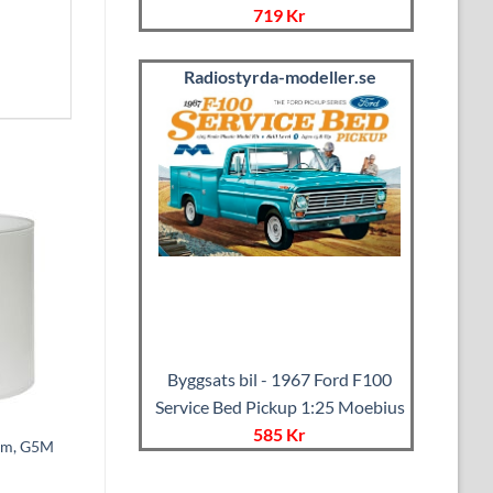
719 Kr
Radiostyrda-modeller.se
Byggsats bil - 1967 Ford F100
Service Bed Pickup 1:25 Moebius
585 Kr
mm, G5M