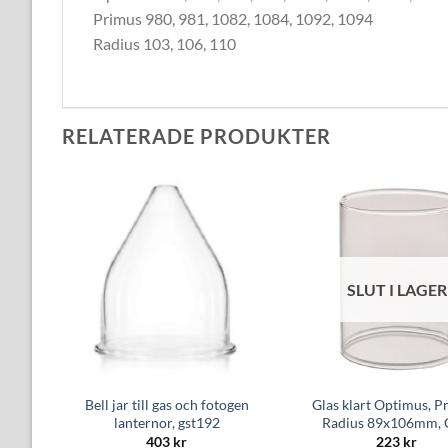
Primus 980, 981, 1082, 1084, 1092, 1094
Radius 103, 106, 110
RELATERADE PRODUKTER
SLUT I LAGER
Bell jar till gas och fotogen
Glas klart Optimus, P
, G2M
lanternor, gst192
Radius 89x106mm,
403
kr
223
kr