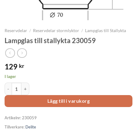
Reservdelar
/
Reservdelar stormlyktor
/
Lampglas till Stallykta
Lampglas till stallykta 230059
129
kr
I lager
Lampglas till stallykta 230059 mängd
Lägg till i varukorg
Artikelnr:
230059
Tillverkare:
Delite