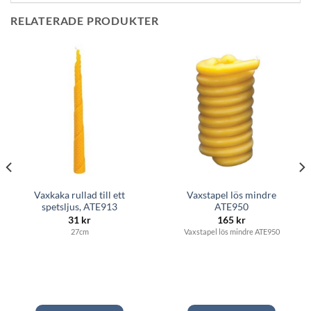
RELATERADE PRODUKTER
Vaxkaka rullad till ett
Vaxstapel lös mindre
spetsljus, ATE913
ATE950
31
kr
165
kr
27cm
Vaxstapel lös mindre ATE950