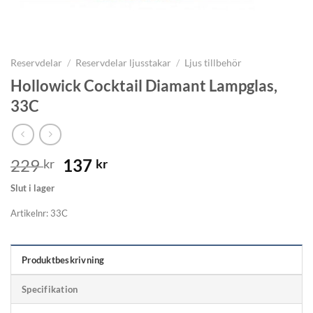
Reservdelar
/
Reservdelar ljusstakar
/
Ljus tillbehör
Hollowick Cocktail Diamant Lampglas,
33C
Det
Det
229
137
kr
kr
ursprungliga
nuvarande
Slut i lager
priset
priset
var:
är:
Artikelnr:
33C
229 kr.
137 kr.
Produktbeskrivning
Specifikation