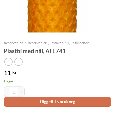
Reservdelar
/
Reservdelar ljusstakar
/
Ljus tillbehör
Plastbi med nål, ATE741
11
kr
I lager
Plastbi med nål, ATE741 mängd
Lägg till i varukorg