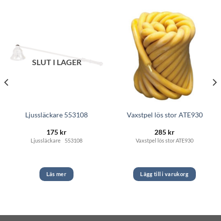
SLUT I LAGER
Ljussläckare 553108
Vaxstpel lös stor ATE930
175
kr
285
kr
Ljussläckare 553108
Vaxstpel lös stor ATE930
Läs mer
Lägg till i varukorg