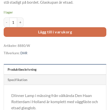
stå stadigt på bordet. Glaskupan är etsad.
I lager
Dinner Lamp stearin med vägghållare 8880/W mängd
Lägg till i varukorg
Artikelnr:
8880/W
Tillverkare:
DHR
Produktbeskrivning
Specifikation
DIinner Lamp i mässing från välkända Den Haan
Rotterdam i Holland är komplett med väggfäste och
etsad glasglob.