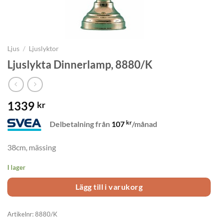
Ljus
/
Ljuslyktor
Ljuslykta Dinnerlamp, 8880/K
1339
kr
kr
Delbetalning från
107
/månad
38cm, mässing
I lager
Lägg till i varukorg
Artikelnr:
8880/K