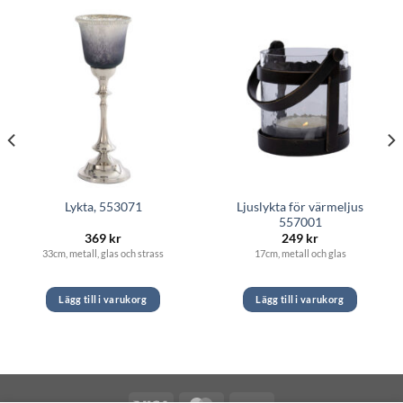
Ljuslykta för värmeljus
Lykta, 553071
557001
369
kr
249
kr
33cm, metall, glas och strass
17cm, metall och glas
Lägg till i varukorg
Lägg till i varukorg