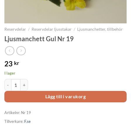
Reservdelar
/
Reservdelar ljusstakar
/
Ljusmanchetter, tillbehör
Ljusmanchett Gul Nr 19
23
kr
I lager
Ljusmanchett Gul Nr 19 mängd
Lägg till i varukorg
Artikelnr:
Nr 19
Tillverkare:
F.se