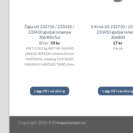
10 /
Ögla till 232710 / 233310 /
S-Krok till 232710 / 2
pa
233410 gjutjärnslampa
233410 gjutjärnsl
306900/5st
306800
Det
Det
80
kr
59
kr
17
kr
ursprungliga
nuvarande
VIKT 0,002 kg ART.NR 306900
S-krok
priset
priset
LÄNGD /BREDD 23mmx10 mm
var:
är:
80 kr.
59 kr.
MATERIAL mässing TJOCKLEK
MÄSSING HÄRDAD TRÅD 2mm
Lägg till i varukorg
Lägg till i varukor
Copyright 2026 ©
Fotogenlampor.se