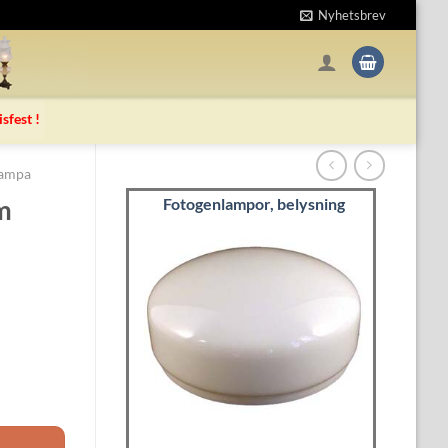
Nyhetsbrev
isfest !
slampa
m
Fotogenlampor, belysning