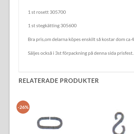
1 st rosett 305700
1 st stegkätting 305600
Bra pris,om delarna köpes enskilt så kostar dom ca 
Säljes också i 3st förpackning på denna sida prisfest.
RELATERADE PRODUKTER
-26%