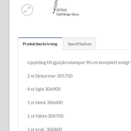
Produktbeskrivning
Specifikation
Upphäng till gjutjärnslampor 90 cm komplett enligt
2 st länkarmar 305700
4 st ögla 306900
1 st bleck 306600
1 st häkta 306700
1 st krok 306800