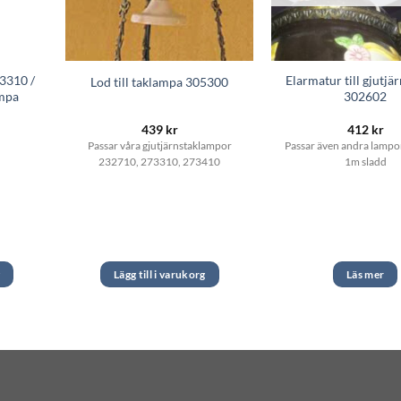
33310 /
Elarmatur till gjutj
Lod till taklampa 305300
ampa
302602
439
kr
412
kr
Passar våra gjutjärnstaklampor
Passar även andra lampor
232710, 273310, 273410
1m sladd
g
Lägg till i varukorg
Läs mer