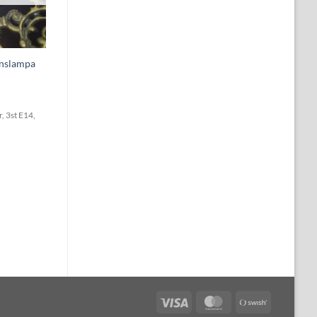
ärnslampa
, 3st E14,