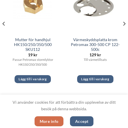
Mutter för handhjul
Värmeskyddsplatta krom
HK150/250/350/500
Petromax 300-500 CP 122-
SKU112
500c
19
kr
129
kr
Passar Petromax stormlyktor
Till värmetillsats
HK150/250/350/500
Lägg till i varukorg
Lägg till i varukorg
Vi använder cookies för att förbättra din upplevelse av ditt
besök på denna webbsida.
More info
Accept
Copyright 2026 ©
Fotogenlampor.se