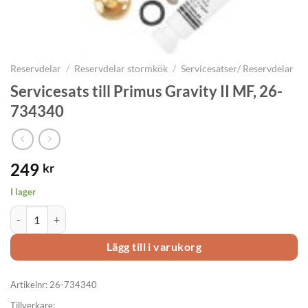
Reservdelar
/
Reservdelar stormkök
/
Servicesatser/ Reservdelar
Servicesats till Primus Gravity II MF, 26-
734340
249
kr
I lager
Servicesats till Primus Gravity II MF, 26-734340 mängd
Lägg till i varukorg
Artikelnr:
26-734340
Tillverkare: