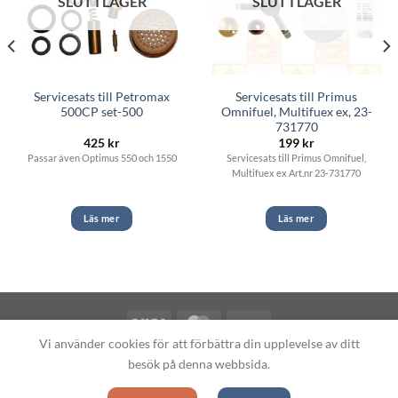
SLUT I LAGER
SLUT I LAGER
Servicesats till Petromax
Servicesats till Primus
500CP set-500
Omnifuel, Multifuex ex, 23-
731770
425
kr
199
kr
Passar även Optimus 550 och 1550
Servicesats till Primus Omnifuel,
Multifuex ex Art.nr 23-731770
Läs mer
Läs mer
Vi använder cookies för att förbättra din upplevelse av ditt
Copyright 2026 ©
Fotogenlampor.se
besök på denna webbsida.