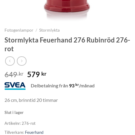
Fotogenlampor
/
Stormlykta
Stormlykta Feuerhand 276 Rubinröd 276-
rot
Det
Det
649
579
kr
kr
ursprungliga
nuvarande
kr
Delbetalning från
93
/månad
priset
priset
var:
är:
26 cm, brinntid 20 timmar
649 kr.
579 kr.
Slut i lager
Artikelnr:
276-rot
Tillverkare:
Feuerhand