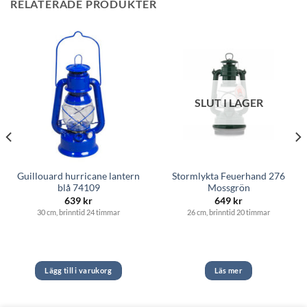
RELATERADE PRODUKTER
SLUT I LAGER
Guillouard hurricane lantern
Stormlykta Feuerhand 276
blå 74109
Mossgrön
639
kr
649
kr
e
30 cm, brinntid 24 timmar
26 cm, brinntid 20 timmar
Lägg till i varukorg
Läs mer