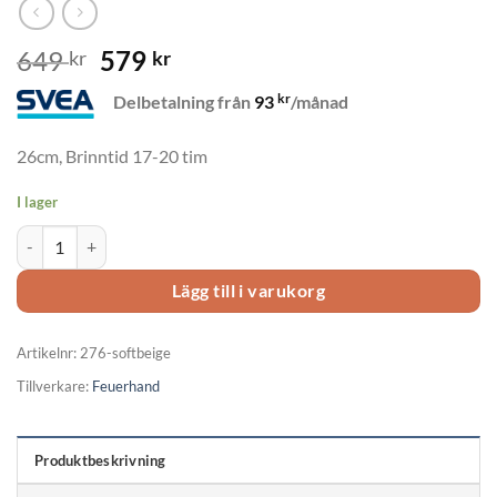
Det
Det
649
579
kr
kr
ursprungliga
nuvarande
kr
Delbetalning från
93
/månad
priset
priset
var:
är:
26cm, Brinntid 17-20 tim
649 kr.
579 kr.
I lager
Stormlykta Feuerhand 276-softbeige mängd
Lägg till i varukorg
Artikelnr:
276-softbeige
Tillverkare:
Feuerhand
Produktbeskrivning