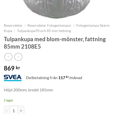
Reservdelar
/
Reservdelar Fotogenlampor
/
Fotogenlampa Skärm
Kupa
/
Tulpankupa70 och 85 mm fattning
Tulpankupa med blom-mönster, fattning
85mm 2108E5
869
kr
kr
Delbetalning från
117
/månad
Höjd 200mm, bredd 185mm
I lager
Tulpankupa med blom-mönster, fattning 85mm 2108E5 mängd