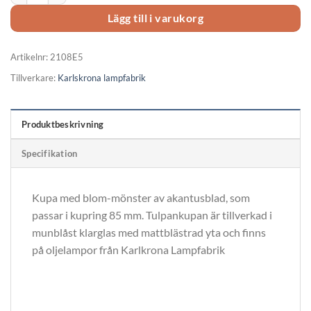
Lägg till i varukorg
Artikelnr:
2108E5
Tillverkare:
Karlskrona lampfabrik
Produktbeskrivning
Specifikation
Kupa med blom-mönster av akantusblad, som
passar i kupring 85 mm. Tulpankupan är tillverkad i
munblåst klarglas med mattblästrad yta och finns
på oljelampor från Karlkrona Lampfabrik