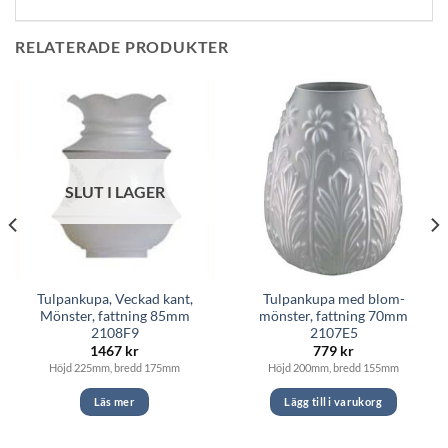
RELATERADE PRODUKTER
SLUT I LAGER
Tulpankupa, Veckad kant,
Tulpankupa med blom-
Mönster, fattning 85mm
mönster, fattning 70mm
2108F9
2107E5
1467
kr
779
kr
Höjd 225mm, bredd 175mm
Höjd 200mm, bredd 155mm
Läs mer
Lägg till i varukorg