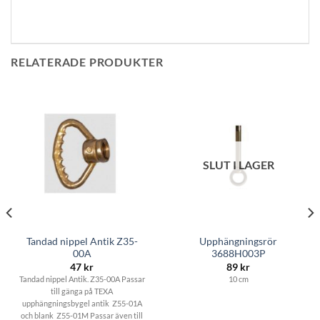
RELATERADE PRODUKTER
SLUT I LAGER
Tandad nippel Antik Z35-
Upphängningsrör
00A
3688H003P
47
kr
89
kr
Tandad nippel Antik. Z35-00A Passar
10 cm
till gänga på TEXA
upphängningsbygel antik Z55-01A
och blank Z55-01M Passar även till