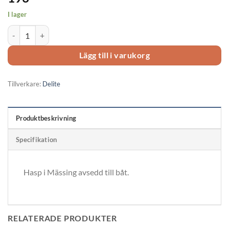
I lager
Hasp i mässing 75mm 1963 mängd
Lägg till i varukorg
Tillverkare:
Delite
Produktbeskrivning
Specifikation
Hasp i Mässing avsedd till båt.
RELATERADE PRODUKTER