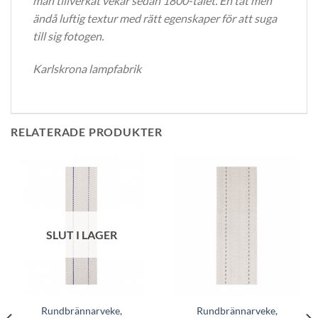
man tillverkat vekar sedan 1800-talet. En tät men
ändå luftig textur med rätt egenskaper för att suga
till sig fotogen.
Karlskrona lampfabrik
RELATERADE PRODUKTER
SLUT I LAGER
Rundbrännarveke,
Rundbrännarveke,