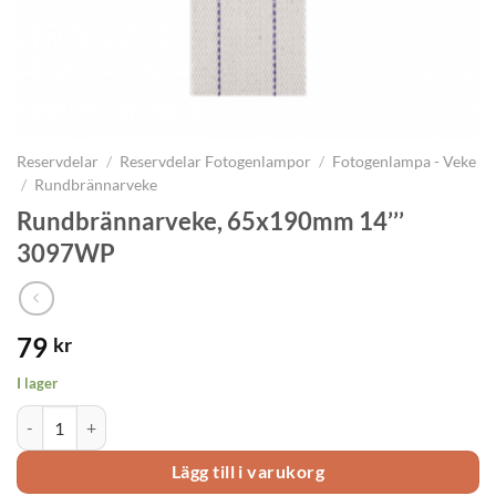
Reservdelar
/
Reservdelar Fotogenlampor
/
Fotogenlampa - Veke
/
Rundbrännarveke
Rundbrännarveke, 65x190mm 14’’’
3097WP
79
kr
I lager
Rundbrännarveke, 65x190mm 14’’’ 3097WP mängd
Lägg till i varukorg