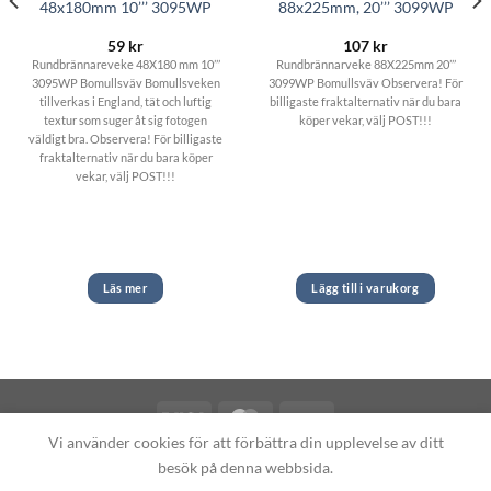
48x180mm 10’’’ 3095WP
88x225mm, 20’’’ 3099WP
59
kr
107
kr
Rundbrännareveke 48X180 mm 10’’’
Rundbrännarveke 88X225mm 20’’’
3095WP Bomullsväv Bomullsveken
3099WP Bomullsväv Observera! För
tillverkas i England, tät och luftig
billigaste fraktalternativ när du bara
textur som suger åt sig fotogen
köper vekar, välj POST!!!
väldigt bra. Observera! För billigaste
fraktalternativ när du bara köper
vekar, välj POST!!!
Läs mer
Lägg till i varukorg
Vi använder cookies för att förbättra din upplevelse av ditt
Copyright 2026 ©
Fotogenlampor.se
besök på denna webbsida.