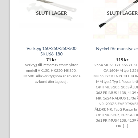
SLUT I LAGER
SLUT I LAGER
Verktyg 150-250-350-500
2562
Nyckel för munstycke
SKU66-180
71
kr
119
kr
LÅNG
Verktyg till Petromax stormlyktor
2564 MUNSTYCKSNYCKE
2
modell HK150, HK250, HK350,
CA 160 MM typ 1 25
CA 75
HK500. Alla verktyg som är använda
MUNSTYCKENYCKEL KORT
nare:
av kund återtages ej .
MM typ 2 Typ 1 Passar br
 NR.
OPTIMUS 205, 205S ÄLD
LDRE
363 PRIMUS 4138, 4139
LDRE
NR. 1624 RADIUS 15/36
815
NR. 9037 SIEVERT/SVE
nare:
ÄLDRE NR. Typ 2 Passar br
 NR.
OPTIMUS 205, 205S ÄLD
LDRE
361 PRIMUS 4138, 4139
NR. [...]