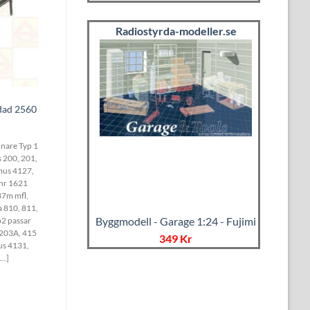
Radiostyrda-modeller.se
dad 2560
nare Typ 1
 200, 201,
imus 4127,
 nr 1621
37m mfl,
a 810, 811,
Byggmodell - Garage 1:24 - Fujimi
p2 passar
 203A, 415
349 Kr
us 4131,
..]