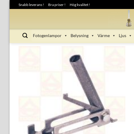
Skip
Snabb leverans !
Bra priser !
Hög kvalitet !
to
content
Fotogenlampor
Belysning
Värme
Ljus