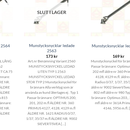
SLUT I LAGER
Munstycksnycklar ledade
 2564
Munstycksnycklar le
2563
173
kr
169
kr
L LÅNG
Art.nr Benämning Variant 2560
Munstycksnyckel för brän
62
MUNSTYCKSNYCKEL LEDAD
Passar brännare: Optimus
 CA 75
LITEN TYP 1 2563
202 mfl äldre nr 360 Pr
ännare:
MUNSTYCKSNYCKEL LEDAD
4128, 4129 m.fl. äldre
RE NR.
STOR TYP 2 Munstycksnyckel för
Radius 0/37, 1/37, 35/
 ÄLDRE
brännare Alla verktyg som är
äldre nr 9002 Sievert/Sve
 ÄLDRE
använda av kund återtages ej . Typ 1
802 mfl äldre nr 980 Ty
A 815
Passar brännare: OPTIMUS 200,
brännare: Optimus 203,,
ännare:
201, 202 m.fl ÄLDRE NR. 360
mfl äldre nr 361A Prim
RE NR.
PRIMUS 4127, 4128, 4129 m.fl
4146, 5956 m.fl. [.
 ÄLDRE
ÄLDRE NR. 1621 RADIUS 0/37,
1/37, 35/37 m.fl ÄLDRE NR. 9002
SIEVERT/SVEA [...]