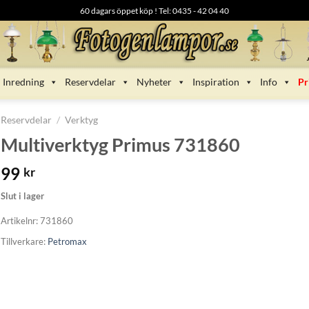
60 dagars öppet köp ! Tel: 0435 - 42 04 40
Inredning
Reservdelar
Nyheter
Inspiration
Info
Pr
Reservdelar
/
Verktyg
Multiverktyg Primus 731860
99
kr
Slut i lager
Artikelnr:
731860
Tillverkare:
Petromax