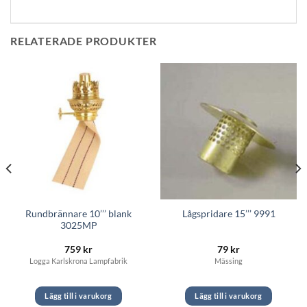
RELATERADE PRODUKTER
Rundbrännare 10’’’ blank
Lågspridare 15’’’ 9991
3025MP
759
kr
79
kr
Logga Karlskrona Lampfabrik
Mässing
Lägg till i varukorg
Lägg till i varukorg