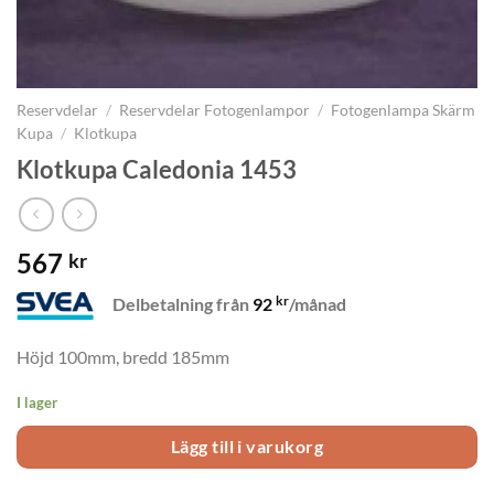
Reservdelar
/
Reservdelar Fotogenlampor
/
Fotogenlampa Skärm
Kupa
/
Klotkupa
Klotkupa Caledonia 1453
567
kr
kr
Delbetalning från
92
/månad
Höjd 100mm, bredd 185mm
I lager
Lägg till i varukorg