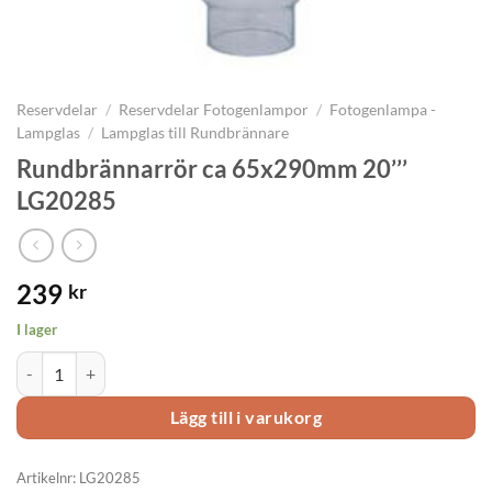
Reservdelar
/
Reservdelar Fotogenlampor
/
Fotogenlampa -
Lampglas
/
Lampglas till Rundbrännare
Rundbrännarrör ca 65x290mm 20’’’
LG20285
239
kr
I lager
Rundbrännarrör ca 65x290mm 20’’’ LG20285 mängd
Lägg till i varukorg
Artikelnr:
LG20285