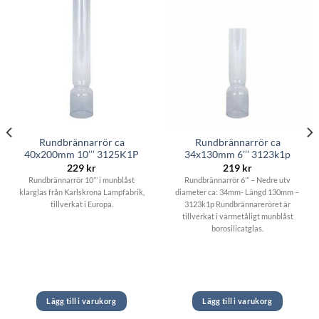
Rundbrännarrör ca
Rundbrännarrör ca
40x200mm 10’’’ 3125K1P
34x130mm 6’’’ 3123k1p
229
kr
219
kr
Rundbrännarrör 10’’’ i munblåst
Rundbrännarrör 6’’’ – Nedre utv
klarglas från Karlskrona Lampfabrik,
diameter ca: 34mm- Längd 130mm –
tillverkat i Europa.
3123k1p Rundbrännareröret är
tillverkat i värmetåligt munblåst
borosilicatglas.
Lägg till i varukorg
Lägg till i varukorg