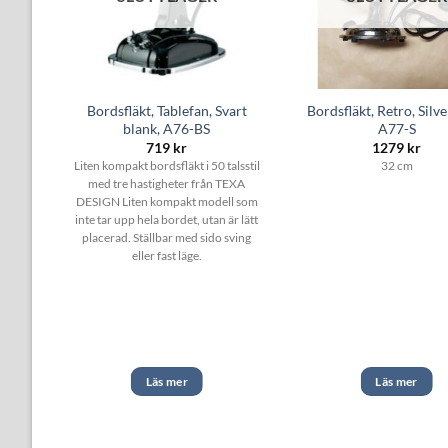
Bordsfläkt, Tablefan, Svart
Bordsfläkt, Retro, Silve
A42-1N
blank, A76-BS
A77-S
719
kr
1279
kr
-1N
Liten kompakt bordsfläkt i 50 talsstil
32 cm
agbar
med tre hastigheter från TEXA
r. 3
DESIGN Liten kompakt modell som
läge.
inte tar upp hela bordet, utan är lätt
 Mått:
placerad. Ställbar med sido sving
 att
eller fast läge.
ergi:
minut
r att
oll –
mm
Läs mer
Läs mer