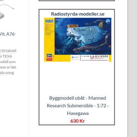
Radiostyrda-modeller.se
Vit, A76-
50 talsstil
rån TEXA
odell som
tan är lätt
ido sving
Byggmodell ubåt - Manned
Research Submersible - 1:72 -
Hasegawa
630 Kr