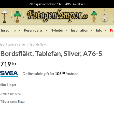
60 dagars öppet köp ! Tel: 0435 - 42 04 40
Inredning
Reservdelar
Nyheter
Inspiration
Info
Pr
Borttagna varor
/
Bordsfläkt
Bordsfläkt, Tablefan, Silver, A76-S
719
kr
kr
Delbetalning från
105
/månad
Slut i lager
Artikelnr:
A76-S
Tillverkare:
Texa