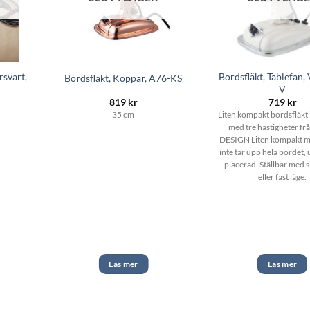
rsvart,
Bordsfläkt, Tablefan, 
Bordsfläkt, Koppar, A76-KS
V
819
kr
719
kr
35 cm
Liten kompakt bordsfläkt i 
med tre hastigheter f
DESIGN Liten kompakt m
inte tar upp hela bordet, u
placerad. Ställbar med s
eller fast läge.
Läs mer
Läs mer