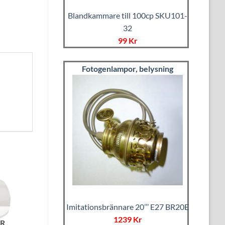
Blandkammare till 100cp SKU101-
32
99 Kr
Fotogenlampor, belysning
Imitationsbrännare 20’’’ E27 BR20E
1239 Kr
ER