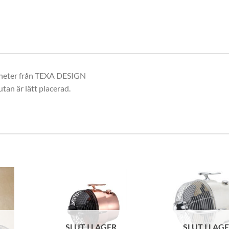
tigheter från TEXA DESIGN
tan är lätt placerad.
SLUT I LAGER
SLUT I LAG