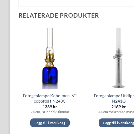
RELATERADE PRODUKTER
lmen
Fotogenlampa Koholmen, 6’’’
Fotogenlampa Utklip
coboltblå N243C
N241Q
1339
kr
2169
kr
24 cm, Brinntid 8 timmar
44 cm förkromad mäss
Lägg till i varukorg
Lägg till i varukor