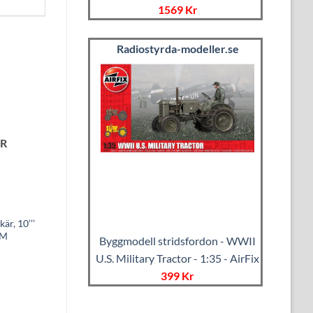
1569 Kr
Radiostyrda-modeller.se
ER
är, 10’’’
2M
Byggmodell stridsfordon - WWII
U.S. Military Tractor - 1:35 - AirFix
399 Kr