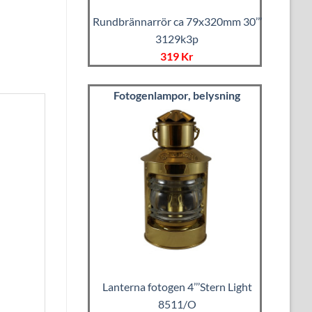
Rundbrännarrör ca 79x320mm 30’’’
3129k3p
319 Kr
Fotogenlampor, belysning
Lanterna fotogen 4’’’Stern Light
8511/O