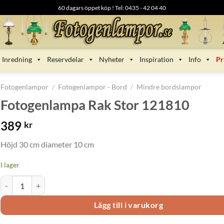
60 dagars öppet köp ! Tel: 0435 - 42 04 40
Inredning
Reservdelar
Nyheter
Inspiration
Info
Pr
Fotogenlampor
/
Fotogenlampor - Bord
/
Mindre bordslampor
Fotogenlampa Rak Stor 121810
389
kr
Höjd 30 cm diameter 10 cm
I lager
Fotogenlampa Rak Stor 121810 mängd
Lägg till i varukorg