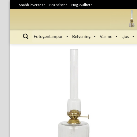
Skip
Snabb leverans !
Bra priser !
Hög kvalitet !
to
content
Fotogenlampor
Belysning
Värme
Ljus