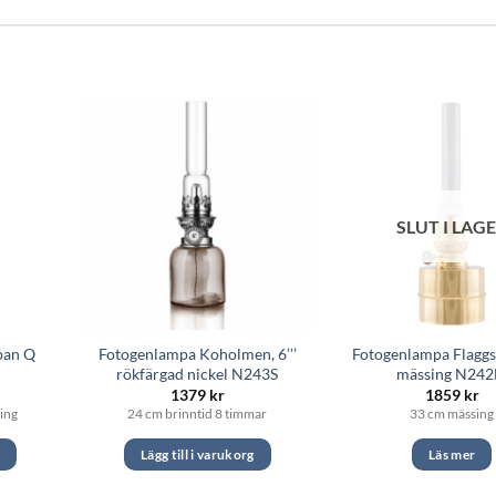
SLUT I LAG
pan Q
Fotogenlampa Koholmen, 6’’’
Fotogenlampa Flaggsk
rökfärgad nickel N243S
mässing N24
1379
kr
1859
kr
ing
24 cm brinntid 8 timmar
33 cm mässing
g
Lägg till i varukorg
Läs mer