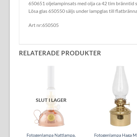
650651 oljelampinsats med olja ca 42 tim bränntid sä
Lösa glas 650550 säljs under lampglas till flatbränna
Art nr:650505
RELATERADE PRODUKTER
SLUT I LAGER
10’’’
Fotogenlampa Nattlampa,
Fotogenlampa Haga M