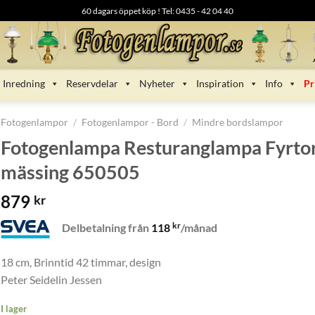
60 dagars öppet köp ! Tel: 0435 - 42 04 40
Inredning
Reservdelar
Nyheter
Inspiration
Info
Pr
Fotogenlampor
/
Fotogenlampor - Bord
/
Mindre bordslampor
Fotogenlampa Resturanglampa Fyrto
mässing 650505
879
kr
kr
Delbetalning från
118
/månad
18 cm, Brinntid 42 timmar, design
Peter Seidelin Jessen
I lager