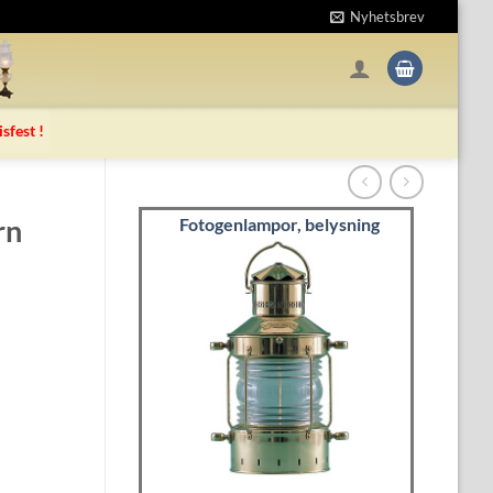
Nyhetsbrev
isfest !
rn
Fotogenlampor, belysning