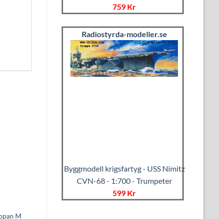
759 Kr
Radiostyrda-modeller.se
Byggmodell krigsfartyg - USS Nimitz
CVN-68 - 1:700 - Trumpeter
599 Kr
ippan M