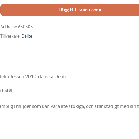
Lägg till i varukorg
Artikelnr:
650505
Tillverkare:
Delite
delin Jessen 2010, danska Delite.
t stål.
lig i miljöer som kan vara lite stökiga, och står stadigt med sin 