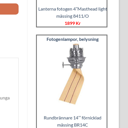
Lanterna fotogen 4’’Masthead light
mässing 8411/O
1899 Kr
Fotogenlampor, belysning
tunga
Rundbrännare 14’’’ förnicklad
mässing BR14C