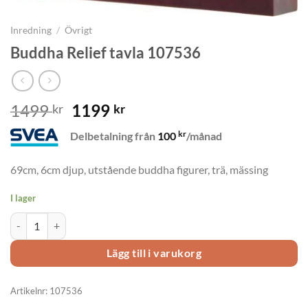
Inredning
/
Övrigt
Buddha Relief tavla 107536
Det
Det
1499
1199
kr
kr
ursprungliga
nuvarande
kr
Delbetalning från
100
/månad
priset
priset
var:
är:
69cm, 6cm djup, utstående buddha figurer, trä, mässing
1499 kr.
1199 kr.
I lager
Buddha Relief tavla 107536 mängd
Lägg till i varukorg
Artikelnr:
107536