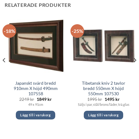
RELATERADE PRODUKTER
-18%
-25%
Japanskt svärd bredd
Tibetansk kniv 2 tavlor
910mm X höjd 490mm
bredd 550mm X höjd
107558
550mm 107530
Det
Det
Det
Det
2249
kr
1849
kr
1995
kr
1495
kr
de
ursprungliga
nuvarande
ursprungliga
nuvarand
49 x 91cm
Säljs i par, stål/brons/läder, trä,glas
priset
priset
priset
priset
var:
är:
var:
är:
2249 kr.
1849 kr.
1995 kr.
1495 kr.
Lägg till i varukorg
Lägg till i varukorg