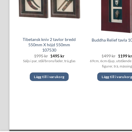
dd
Tibetansk kniv 2 tavlor bredd
Buddha Relief tavla 
571
550mm X höjd 550mm
107530
t
Det
Det
Det
1995
kr
1495
kr
1499
kr
1199
k
iga
varande
ursprungliga
nuvarande
ursprun
1
Säljs i par, stål/brons/läder, trä,glas
69cm, 6cm djup, utståend
set
priset
priset
priset
figurer, trä, mässing
var:
är:
var:
 kr.
1995 kr.
1495 kr.
1499 kr
Lägg till i varukorg
Lägg till i varukor