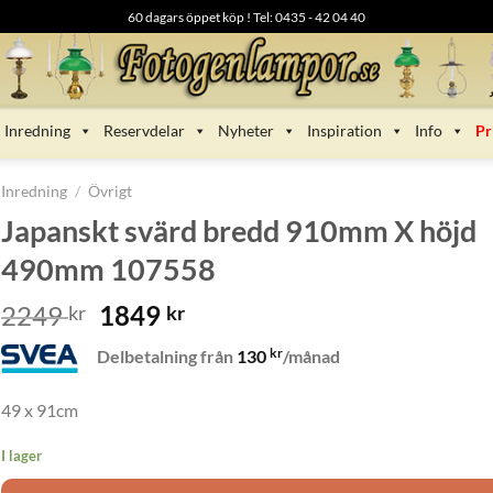
60 dagars öppet köp ! Tel: 0435 - 42 04 40
Inredning
Reservdelar
Nyheter
Inspiration
Info
Pr
Inredning
/
Övrigt
Japanskt svärd bredd 910mm X höjd
490mm 107558
Det
Det
2249
1849
kr
kr
ursprungliga
nuvarande
kr
Delbetalning från
130
/månad
priset
priset
var:
är:
49 x 91cm
2249 kr.
1849 kr.
I lager