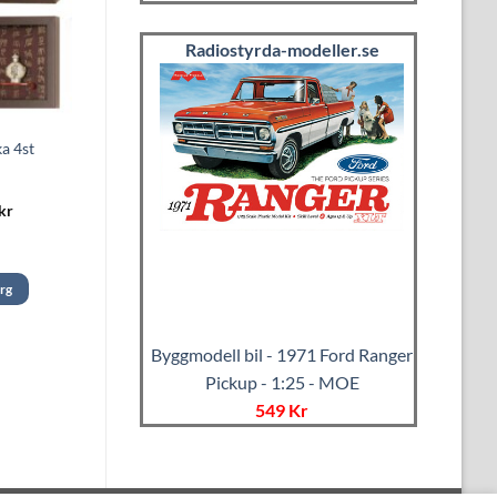
Radiostyrda-modeller.se
ka 4st
Det
kr
ungliga
nuvarande
priset
är:
r.
1249 kr.
org
Byggmodell bil - 1971 Ford Ranger
Pickup - 1:25 - MOE
549 Kr