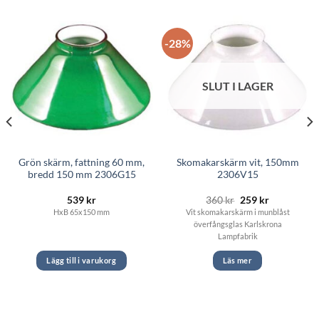
-28%
SLUT I LAGER
Grön skärm, fattning 60 mm,
Skomakarskärm vit, 150mm
bredd 150 mm 2306G15
2306V15
Det
Det
539
kr
360
kr
259
kr
ursprungliga
nuvarande
HxB 65x150 mm
Vit skomakarskärm i munblåst
priset
priset
överfångsglas Karlskrona
var:
är:
360 kr.
259 kr.
Lampfabrik
Lägg till i varukorg
Läs mer