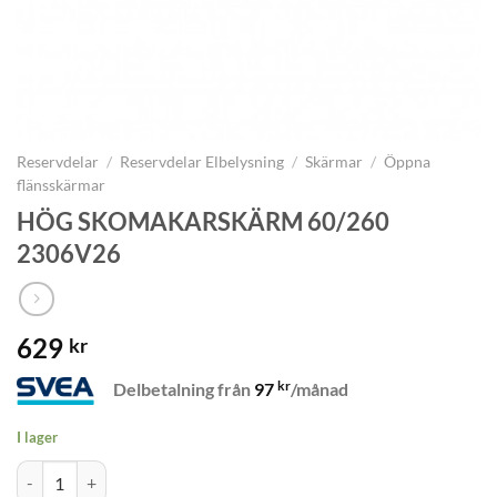
Reservdelar
/
Reservdelar Elbelysning
/
Skärmar
/
Öppna
flänsskärmar
HÖG SKOMAKARSKÄRM 60/260
2306V26
629
kr
kr
Delbetalning från
97
/månad
I lager
HÖG SKOMAKARSKÄRM 60/260 2306V26 mängd