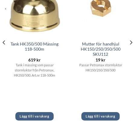
Tank HK350/500 Mässing
Mutter för handhjul
118-500m
HK150/250/350/500
SKU112
619
kr
19
kr
Tank i mässing som passar
Passar Petromax stormlyktor
stormlyktor från Petromax,
HK150/250/350/500
HK350/500. Art.nr 118-500m
Lägg till i varukorg
Lägg till i varukorg