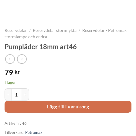
Reservdelar
/
Reservdelar stormlykta
/
Reservdelar - Petromax
stormlampa och andra
Pumpläder 18mm art46
79
kr
I lager
Pumpläder 18mm art46 mängd
Lägg till i varukorg
Artikelnr:
46
Tillverkare:
Petromax