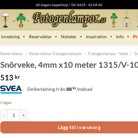
60 dagars öppet köp ! Tel: 0435 - 42 04 40
Inredning
Reservdelar
Nyheter
Inspiration
Info
Pr
Reservdelar
/
Reservdelar Fotogenlampor
/
Fotogenlampa - Veke
/
S
Snörveke, 4mm x10 meter 1315/V-
513
kr
kr
Delbetalning från
88
/månad
I lager
Snörveke, 4mm x10 meter 1315/V-10M mängd
Lägg till i varukorg