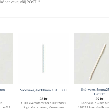
 köper veke, välj POST!!!
0mm
Snörveke, 5mmx
Snörveke, 4x300mm 1315-300
128212
28
kr
29
kr
e.
Olika leverantörer har olika trådar i
Snörveke, 5-6 mm X
0 mm X 1
färg invävda i veken, förekommer
128212 Rundvävd bomu