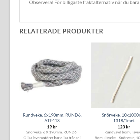
Observera! För billigaste fraktalternativ när du bara
RELATERADE PRODUKTER
m,
Rundveke, 6x190mm, RUND6,
Snörveke, 10x100
ATE413
1318/1met
19
kr
123
kr
TER .
Snörveke, 6 X 190mm. RUND6
Rundvävd bomullsvek
d
Olika leverantörer har olika trådar i
Bomullsveke – Snörveke, 1