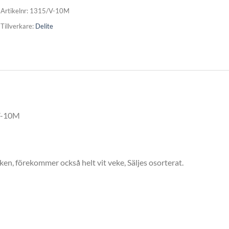
Artikelnr:
1315/V-10M
Tillverkare:
Delite
V-10M
eken, förekommer också helt vit veke, Säljes osorterat.