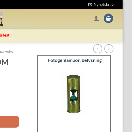
Nyhetsbrev
isfest !
nörveke
10M
Fotogenlampor, belysning