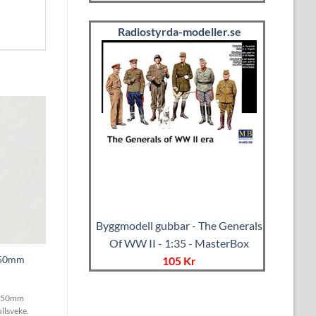
Radiostyrda-modeller.se
Byggmodell gubbar - The Generals
Of WW II - 1:35 - MasterBox
250mm
105 Kr
 250mm
llsveke.