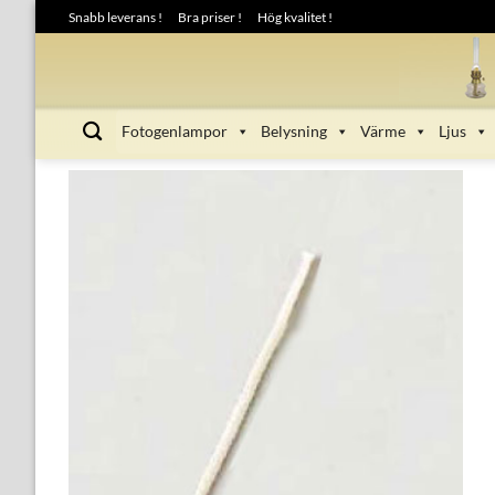
Skip
Snabb leverans !
Bra priser !
Hög kvalitet !
to
content
Fotogenlampor
Belysning
Värme
Ljus