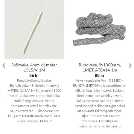
Snörveke, 4mm x1 meter
Rundveke, 9x1000mm,
1315/V-1M
1MET, ATE414-1m
86
kr
88
kr
Rundvävd bomullsveke.
Veke – rundveke, 9mm X 1 MET, –
Bomullsveke – Snörveke, 4mm X 1
RUND9/1MET Olika leverantörer har
METER. 1315/V-1M Säljes också i 200
olika trådar i färg invävda i veken,
mm bit. Olika leverantörer har olika
förekommer också helt vit veke,
trådar i färg invävda i veken,
Säljes osorterat. Veken är i första
förekommer också helt vit veke,
hand avsedd facklor men går också
Säljes osorterat. Observera! För
att använda till fotogenlampor.
billigaste fraktalternativ när du bara
Säljes i 190 mm och 1 meter.
köper veke, välj POST!!!
Observera! För billigaste
fraktalternativ när du bara [...]