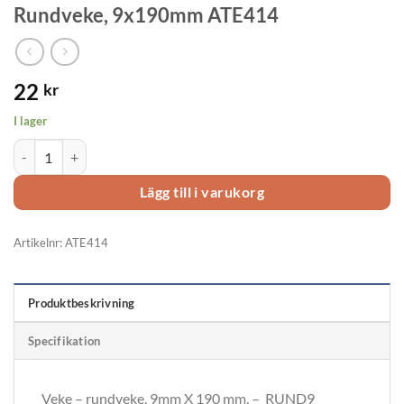
Rundveke, 9x190mm ATE414
22
kr
I lager
Rundveke, 9x190mm ATE414 mängd
Lägg till i varukorg
Artikelnr:
ATE414
Produktbeskrivning
Specifikation
Veke – rundveke, 9mm X 190 mm, – RUND9