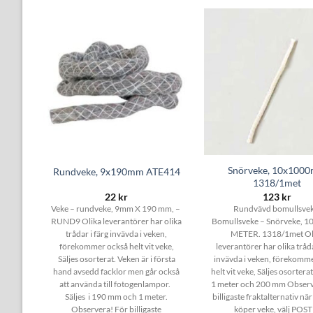
MET,
Snörveke, 10x100
Rundveke, 9x190mm ATE414
1318/1met
22
kr
123
kr
ET, –
Veke – rundveke, 9mm X 190 mm, –
Rundvävd bomullsvek
törer
RUND9 Olika leverantörer har olika
Bomullsveke – Snörveke, 1
da i
trådar i färg invävda i veken,
METER. 1318/1met Ol
t vit
förekommer också helt vit veke,
leverantörer har olika tråda
är i
Säljes osorterat. Veken är i första
invävda i veken, förekomm
en går
hand avsedd facklor men går också
helt vit veke, Säljes osorterat
att använda till fotogenlampor.
1 meter och 200 mm Observ
mm och
Säljes i 190 mm och 1 meter.
billigaste fraktalternativ nä
gaste
Observera! För billigaste
köper veke, välj POST