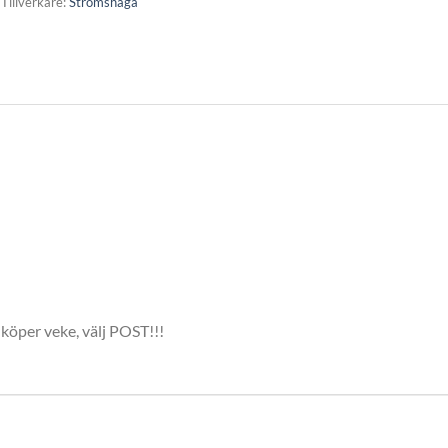
Tillverkare:
Strömshaga
 köper veke, välj POST!!!