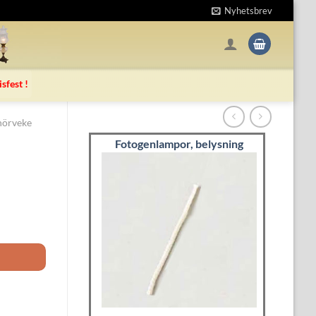
Nyhetsbrev
isfest !
nörveke
Fotogenlampor, belysning