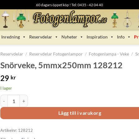
60 dagars öppet köp ! Tel: 0435 - 42 04 40
Inredning
Reservdelar
Nyheter
Inspiration
Info
Pr
Reservdelar
/
Reservdelar Fotogenlampor
/
Fotogenlampa - Veke
/
S
Snörveke, 5mmx250mm 128212
29
kr
I lager
Snörveke, 5mmx250mm 128212 mängd
Lägg till i varukorg
Artikelnr:
128212