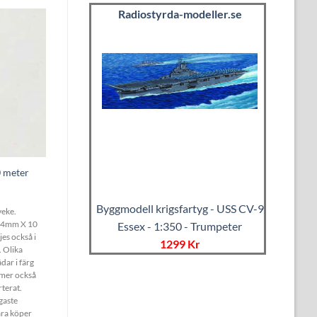
Radiostyrda-modeller.se
 meter
M
Byggmodell krigsfartyg - USS CV-9
eke.
, 4mm X 10
Essex - 1:350 - Trumpeter
s också i
1299 Kr
 Olika
dar i färg
mmer också
orterat.
gaste
ara köper