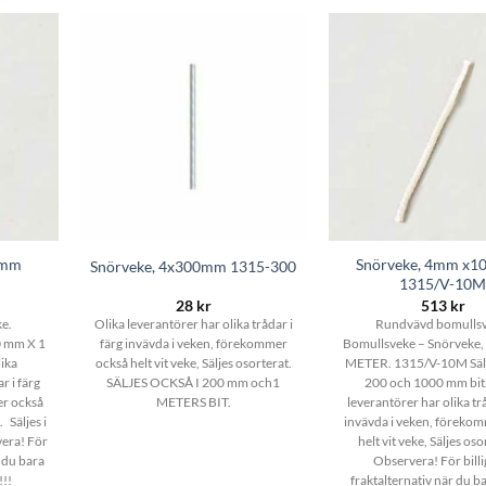
0mm
Snörveke, 4mm x10
Snörveke, 4x300mm 1315-300
1315/V-10
28
kr
513
kr
e.
Olika leverantörer har olika trådar i
Rundvävd bomullsv
0 mm X 1
färg invävda i veken, förekommer
Bomullsveke – Snörveke
ika
också helt vit veke, Säljes osorterat.
METER. 1315/V-10M Sälje
r i färg
SÄLJES OCKSÅ I 200 mm och1
200 och 1000 mm bit.
er också
METERS BIT.
leverantörer har olika trå
. Säljes i
invävda i veken, föreko
era! För
helt vit veke, Säljes os
r du bara
Observera! För billi
!!!
fraktalternativ när du b