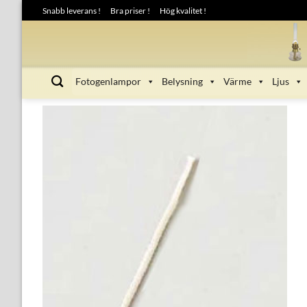
Skip
Snabb leverans !
Bra priser !
Hög kvalitet !
to
content
Fotogenlampor
Belysning
Värme
Ljus