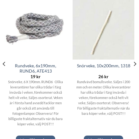
Rundveke, 6x190mm,
Snörveke, 10x200mm, 1318
RUND6, ATE413
19
kr
26
kr
Snörveke, 6 X 190mm. RUND6 Olika
Rundvävd bomullsveke. Säljes i 200
leverantörer har olika trådar i färg
mm och en meter. Olika leverantörer
invävda i veken, förekommer också
har olika trådar i färg invävda i
helt vit veke, Säljes osorterat. Veken
veken, förekommer också helt vit
är i första hand avsedd facklor men
veke, Säljes osorterat. Observera!
går också att använda till
För billigaste fraktalternativ när du
fotogenlampor. Observera! För
bara köper veke, välj POST!!!
billigaste fraktalternativ när du bara
köper veke, välj POST!!!