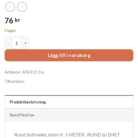
76
kr
I lager
Rundveke, 6x1000mm, ATE413-1m mängd
Lägg till i varukorg
Artikelnr:
ATE413-1m
Tillverkare:
Produktbeskrivning
Specifikation
Rund Snörveke, 6mm X 1 METER . RUND 6/1MET